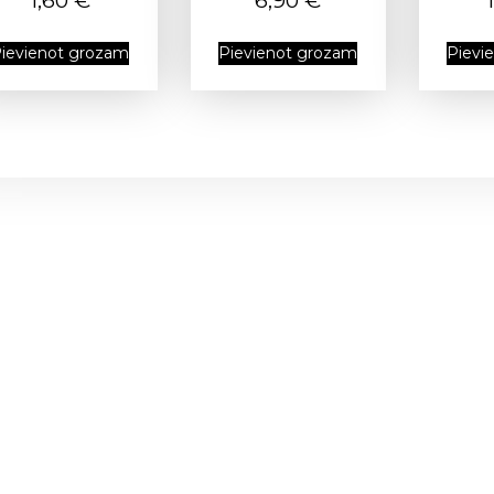
1,60
€
6,90
€
ievienot grozam
Pievienot grozam
Pievi