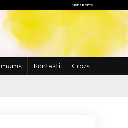
Mans Konts
r mums
Kontakti
Grozs