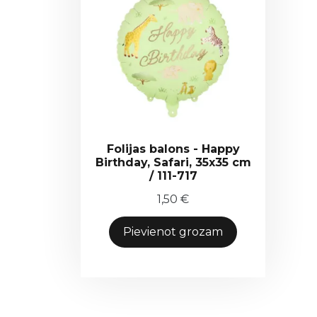
Folijas balons - Happy
Birthday, Safari, 35x35 cm
/ 111-717
1,50
€
Pievienot grozam