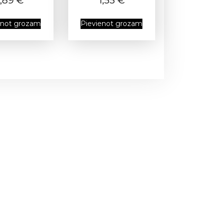
1,89
€
1,55
€
enot grozam
Pievienot grozam