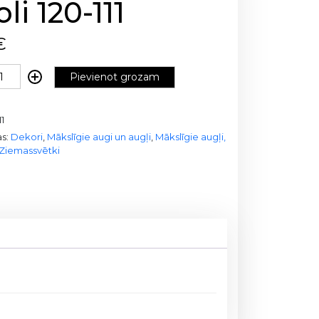
li 120-111
€
Pievienot grozam
11
as:
Dekori
,
Mākslīgie augi un augļi
,
Mākslīgie augļi,
Ziemassvētki