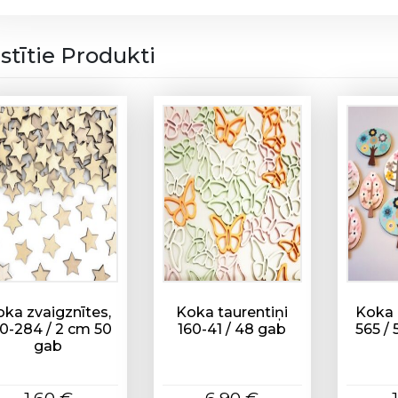
d
z
istītie Produkti
u
m
s
oka zvaigznītes,
Koka taurentiņi
Koka 
0-284 / 2 cm 50
160-41 / 48 gab
565 /
gab