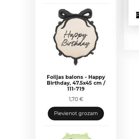
P
Folijas balons - Happy
Birthday, 47.5x45 cm /
111-719
1,70
€
Pievienot grozam