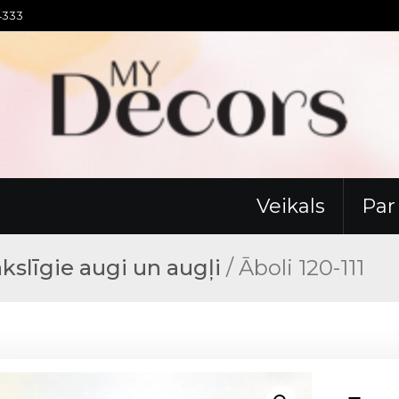
94333
Veikals
Pa
kslīgie augi un augļi
/ Āboli 120-111