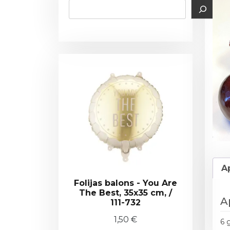
A
Folijas balons - You Are
The Best, 35x35 cm, /
A
111-732
1,50
€
6 