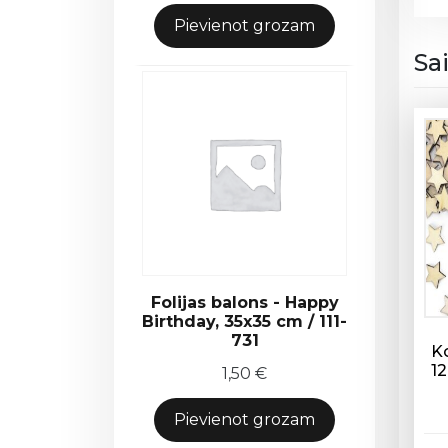
Pievienot grozam
Sa
Folijas balons - Happy
Birthday, 35x35 cm / 111-
731
K
12
1,50
€
Pievienot grozam