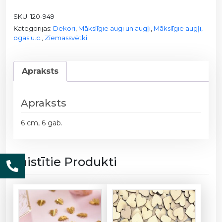
o
SKU:
120-949
l
Kategorijas:
Dekori
,
Mākslīgie augi un augļi
,
Mākslīgie augļi,
i
ogas u.c.
,
Ziemassvētki
1
2
0
Apraksts
-
9
4
Apraksts
9
6 cm, 6 gab.
/
6
c
Saistītie Produkti
m
,
6
g
a
b