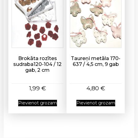
Brokāta rozītes
Taureņi metāla 170-
sudraba120-104 / 12
637 / 4,5 cm, 9 gab
gab, 2 cm
1,99
€
4,80
€
Pievienot grozam
Pievienot grozam