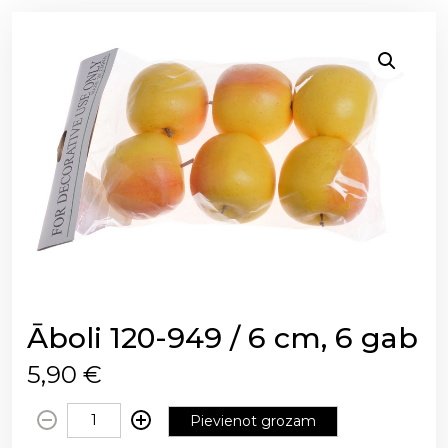
Āboli 120-949 / 6 cm, 6 gab
5,90
€
Ā
Pievienot grozam
b