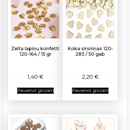
d
a
u
d
z
u
m
Zelta lapiņu konfetti
Koka sirsniņas 120-
120-164 / 15 gr
283 / 50 gab
s
1,40
€
2,20
€
Pievienot grozam
Pievienot grozam