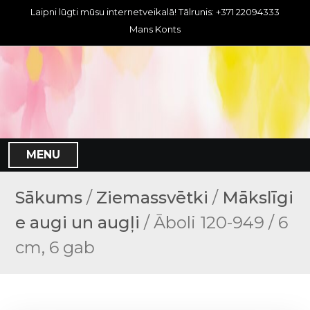
S
Laipni lūgti mūsu internetveikalā! Tālrunis: +371 22094333
k
Mans Konts
i
p
t
o
c
o
n
MENU
t
e
n
Sākums
/
Ziemassvētki
/
Mākslīgi
t
e augi un augļi
/ Āboli 120-949 / 6
cm, 6 gab