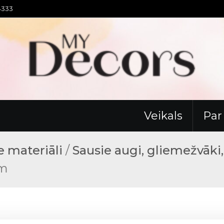
94333
Veikals
Pa
 materiāli
/
Sausie augi, gliemežvāki
cm