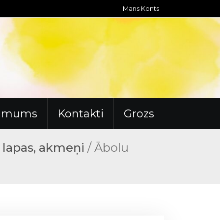
Mans Konts
r mums
Kontakti
Grozs
, lapas, akmeņi
/ Ābolu