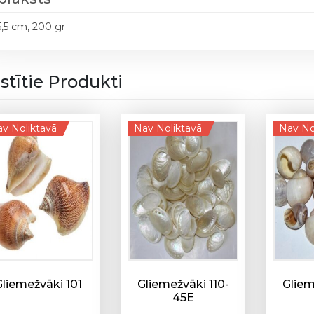
5,5 cm, 200 gr
istītie Produkti
v Noliktavā
Nav Noliktavā
Nav No
Gliemežvāki 101
Gliemežvāki 110-
Gliem
45E