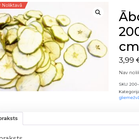
 Noliktavā
Ābo
200
c
3,99
Nav noli
SKU:
200
Kategorij
gliemežvā
praksts
praksts