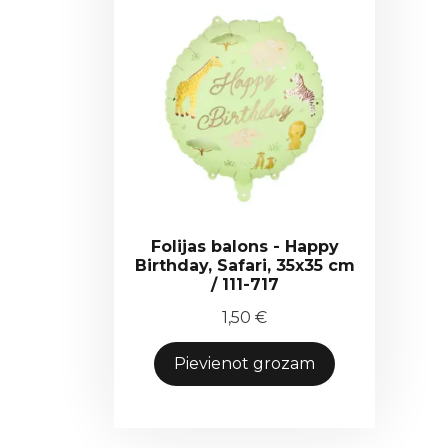
Folijas balons - Happy
Birthday, Safari, 35x35 cm
/ 111-717
1,50
€
Pievienot grozam