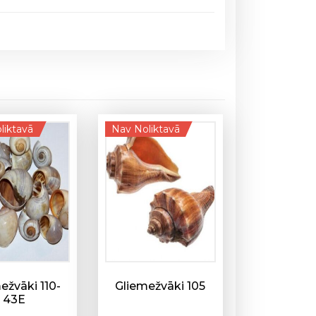
liktavā
Nav Noliktavā
ežvāki 110-
Gliemežvāki 105
43E