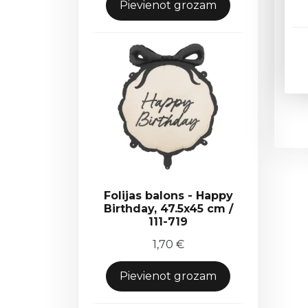
Pievienot grozam
Folijas balons - Happy
Birthday, 47.5x45 cm /
111-719
1,70
€
Pievienot grozam