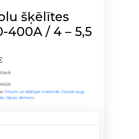
lu šķēlītes
-400A / 4 – 5,5
m
€
ktavā
-400A
as:
Pinumi un dabīgie materiāli
,
Sausie augi,
ki, lapas, akmeņi