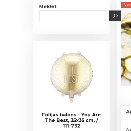
Nav
Meklēt
A
Folijas balons - You Are
The Best, 35x35 cm, /
111-732
A