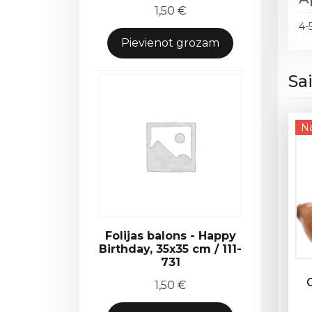
1,50
€
4-
Pievienot grozam
Sa
Na
Folijas balons - Happy
Birthday, 35x35 cm / 111-
731
1,50
€