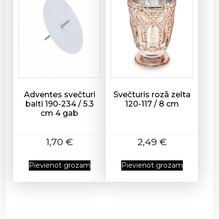
Adventes svečturi
Svečturis rozā zelta
balti 190-234 / 5.3
120-117 / 8 cm
cm 4 gab
1,70
€
2,49
€
Pievienot grozam
Pievienot grozam