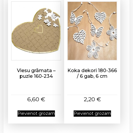
Viesu grāmata –
Koka dekori 180-366
puzle 160-234
/ 6 gab, 6 cm
6,60
€
2,20
€
Pievienot grozam
Pievienot grozam