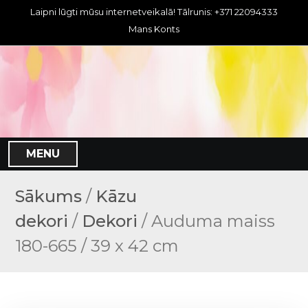
S
Laipni lūgti mūsu internetveikalā! Tālrunis: +371 22094333
k
Mans Konts
i
p
t
o
c
o
n
MENU
t
e
n
Sākums
/
Kāzu
t
dekori
/
Dekori
/ Auduma maiss
180-665 / 39 x 42 cm