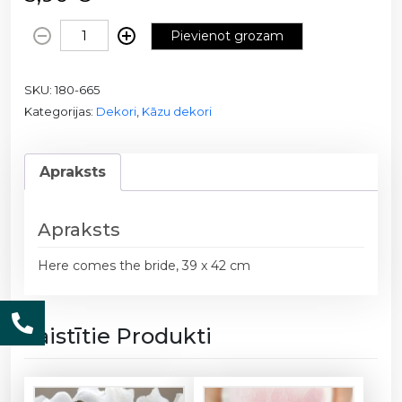
A
Pievienot grozam
u
d
SKU:
180-665
u
Kategorijas:
Dekori
,
Kāzu dekori
m
a
m
Apraksts
a
i
s
Apraksts
s
1
Here comes the bride, 39 x 42 cm
8
0
-
Saistītie Produkti
6
6
5