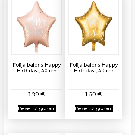
t
i
1
1
1
-
2
3
0
Folija balons Happy
Folija balons Happy
/
Birthday , 40 cm
Birthday , 40 cm
3
0
c
1,99
€
1,60
€
m
,
Pievienot grozam
Pievienot grozam
6
g
a