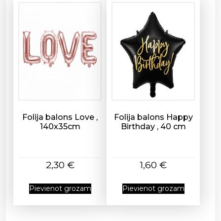
b
d
a
u
d
z
u
m
s
Folija balons Love ,
Folija balons Happy
140x35cm
Birthday , 40 cm
2,30
€
1,60
€
Pievienot grozam
Pievienot grozam