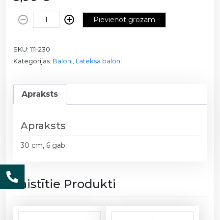
B
Pievienot grozam
a
l
SKU:
111-230
o
Kategorijas:
Baloni
,
Lateksa baloni
n
i
a
Apraksts
r
L
E
Apraksts
D
s
30 cm, 6 gab.
p
u
l
Saistītie Produkti
d
z
ī