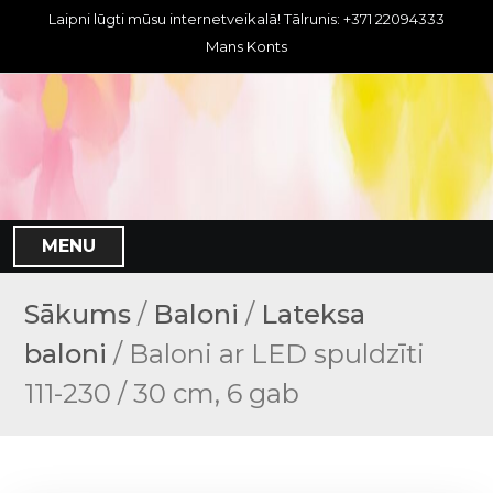
S
Laipni lūgti mūsu internetveikalā! Tālrunis: +371 22094333
k
Mans Konts
i
p
t
o
c
o
n
MENU
t
e
n
Sākums
/
Baloni
/
Lateksa
t
baloni
/ Baloni ar LED spuldzīti
111-230 / 30 cm, 6 gab