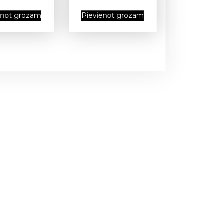
enot grozam
Pievienot grozam