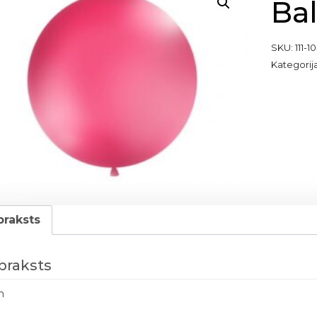
Bal
SKU:
111-1
Kategorij
praksts
praksts
m