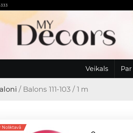
94333
Veikals
Pa
aloni
/ Balons 111-103 / 1 m
 Noliktavā