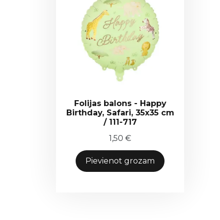
Folijas balons - Happy
Birthday, Safari, 35x35 cm
/ 111-717
1,50
€
Pievienot grozam