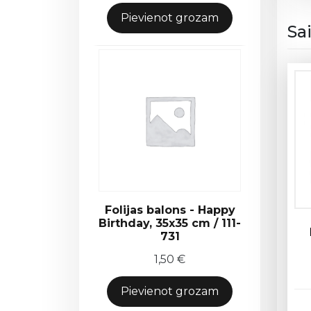
Pievienot grozam
Sa
Folijas balons - Happy
Birthday, 35x35 cm / 111-
731
1,50
€
Pievienot grozam