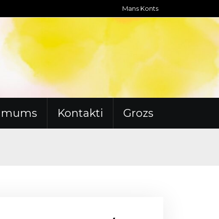
Mans Konts
r mums
Kontakti
Grozs