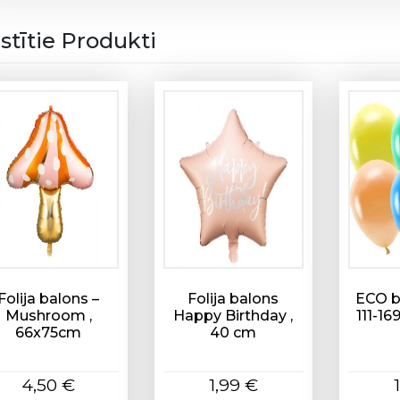
istītie Produkti
Folija balons –
Folija balons
ECO b
Mushroom ,
Happy Birthday ,
111-16
66x75cm
40 cm
4,50
€
1,99
€