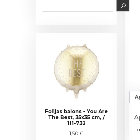
A
Folijas balons - You Are
A
The Best, 35x35 cm, /
111-732
1 
1,50
€