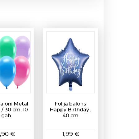
aloni Metal
Folija balons
9 / 30 cm, 10
Happy Birthday ,
gab
40 cm
1,90
€
1,99
€