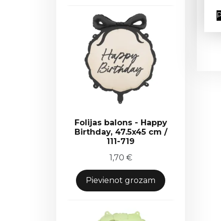
P
Folijas balons - Happy
Birthday, 47.5x45 cm /
111-719
1,70
€
Pievienot grozam