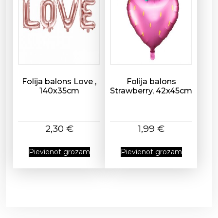
Folija balons Love ,
Folija balons
140x35cm
Strawberry, 42x45cm
2,30
€
1,99
€
Pievienot grozam
Pievienot grozam