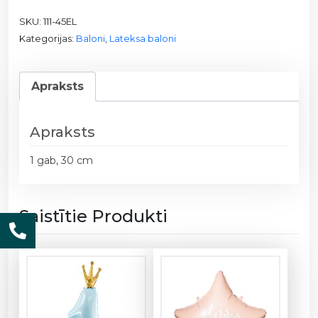
l
SKU:
111-45EL
o
Kategorijas:
Baloni
,
Lateksa baloni
n
s
1
Apraksts
1
1
-
Apraksts
4
5
1 gab, 30 cm
E
L
d
Saistītie Produkti
a
u
d
z
u
m