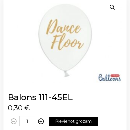
Balons 111-45EL
0,30
€
B
Pievienot grozam
a