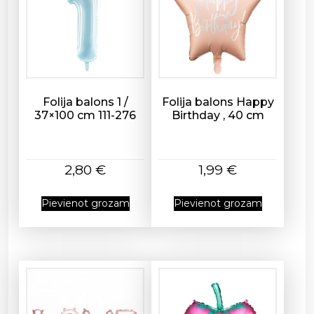
s
Folija balons 1 /
Folija balons Happy
37×100 cm 111-276
Birthday , 40 cm
2,80
€
1,99
€
Pievienot grozam
Pievienot grozam