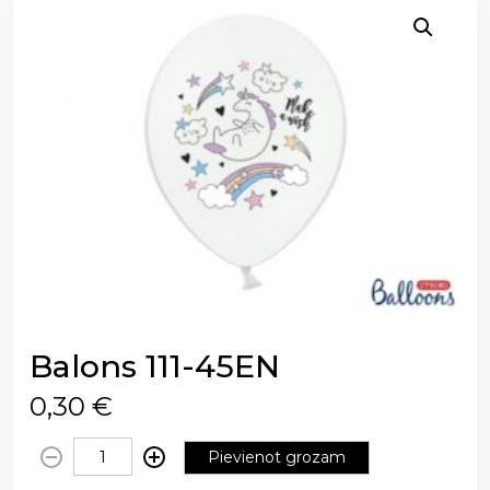
Balons 111-45EN
0,30
€
B
Pievienot grozam
a