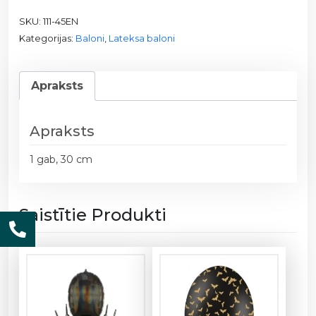
l
SKU:
111-45EN
o
Kategorijas:
Baloni
,
Lateksa baloni
n
s
1
Apraksts
1
1
-
Apraksts
4
5
1 gab, 30 cm
E
N
d
Saistītie Produkti
a
u
d
z
u
m