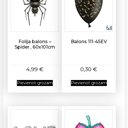
s
Folija balons –
Balons 111-45EV
Spider , 60x101cm
4,99
€
0,30
€
Pievienot grozam
Pievienot grozam