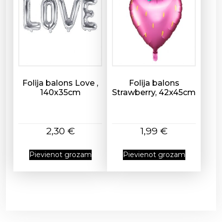
Folija balons Love ,
Folija balons
140x35cm
Strawberry, 42x45cm
2,30
€
1,99
€
Pievienot grozam
Pievienot grozam