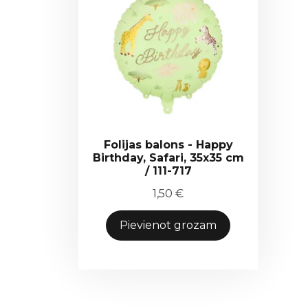
Folijas balons - Happy
Birthday, Safari, 35x35 cm
/ 111-717
1,50
€
Pievienot grozam