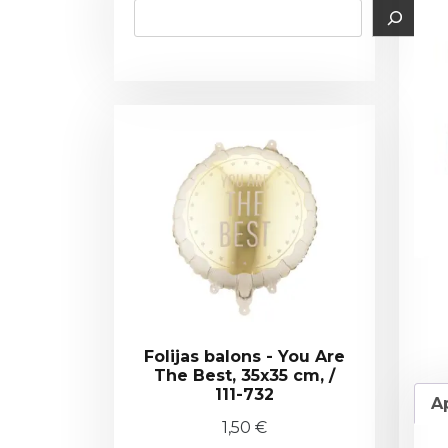
Folijas balons - You Are
The Best, 35x35 cm, /
111-732
A
1,50
€