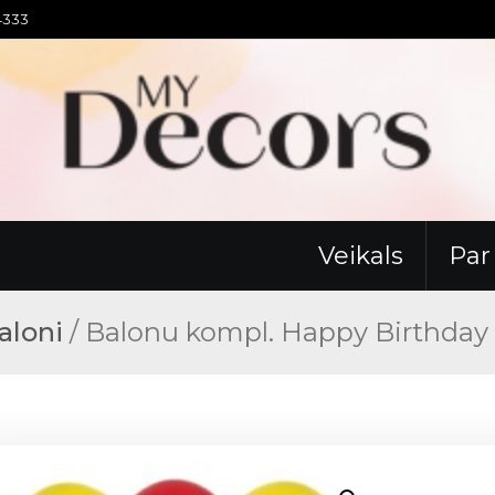
94333
Veikals
Pa
aloni
/ Balonu kompl. Happy Birthday 1