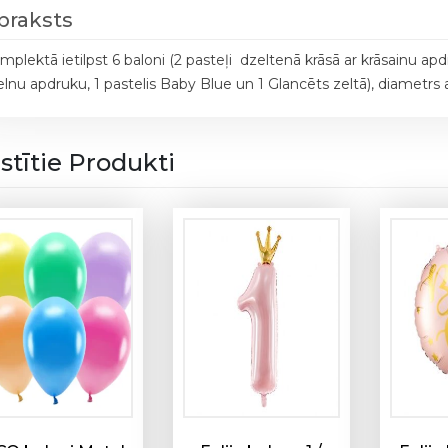
p
praksts
l
.
mplektā ietilpst 6 baloni (2 pasteļi dzeltenā krāsā ar krāsainu apd
H
lnu apdruku, 1 pastelis Baby Blue un 1 Glancēts zeltā), diametrs
a
p
p
istītie Produkti
y
B
i
r
t
h
d
a
y
1
1
1