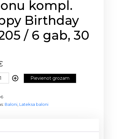
lonu kompl.
ppy Birthday
-205 / 6 gab, 30
m
€
Pievienot grozam
06
as:
Baloni
,
Lateksa baloni