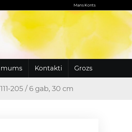
Mans Konts
r mums
Kontakti
Grozs
11-205 / 6 gab, 30 cm