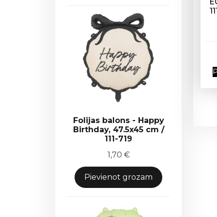
E
11
P
Folijas balons - Happy
Birthday, 47.5x45 cm /
111-719
1,70
€
Pievienot grozam