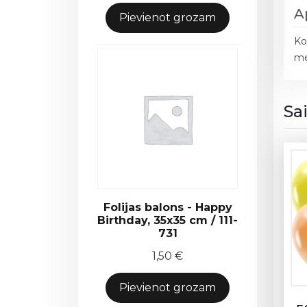
A
Pievienot grozam
Ko
me
Sa
Folijas balons - Happy
Birthday, 35x35 cm / 111-
731
1,50
€
Pievienot grozam