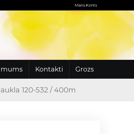
Mans Konts
r mums
Kontakti
Grozs
 aukla 120-532 / 400m