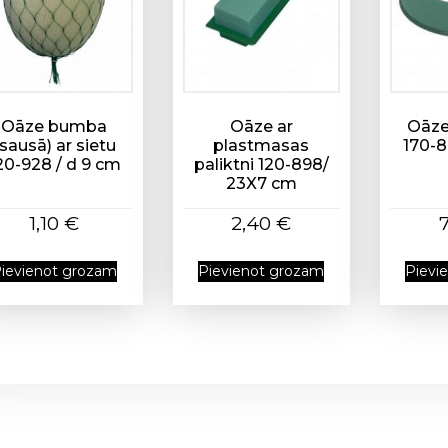
Oāze bumba
Oāze ar
Oāze
(sausā) ar sietu
plastmasas
170-8
20-928 / d 9 cm
paliktni 120-898/
23X7 cm
1,10
€
2,40
€
ievienot grozam
Pievienot grozam
Pievi