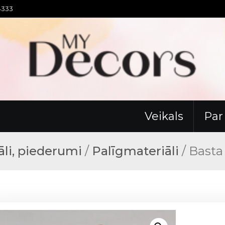
94333
Veikals
Pa
āli, piederumi
/
Palīgmateriāli
/ Basta