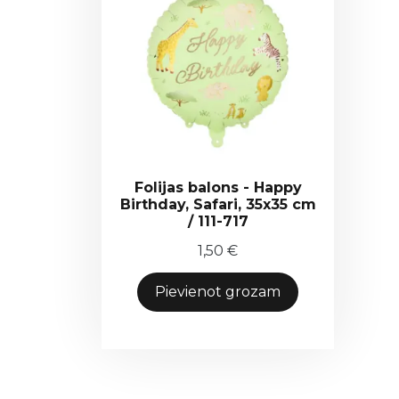
Folijas balons - Happy
Birthday, Safari, 35x35 cm
/ 111-717
1,50
€
Pievienot grozam