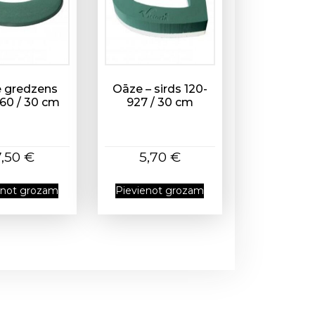
 gredzens
Oāze – sirds 120-
60 / 30 cm
927 / 30 cm
7,50
€
5,70
€
enot grozam
Pievienot grozam