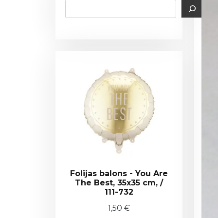
Folijas balons - You Are
The Best, 35x35 cm, /
111-732
1,50
€