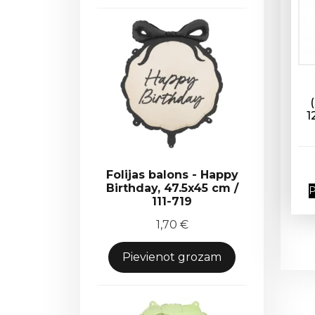
1
Folijas balons - Happy
Birthday, 47.5x45 cm /
P
111-719
1,70
€
Pievienot grozam