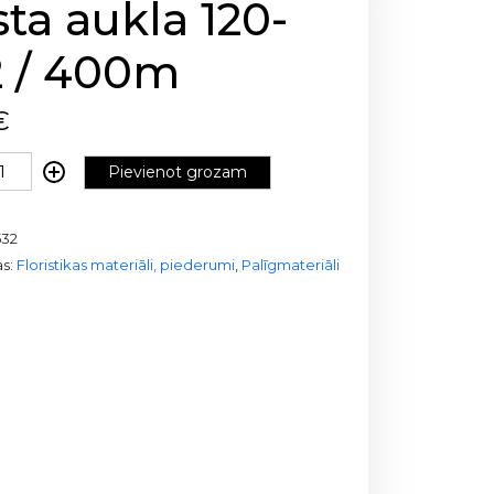
ta aukla 120-
2 / 400m
€
Pievienot grozam
532
as:
Floristikas materiāli, piederumi
,
Palīgmateriāli