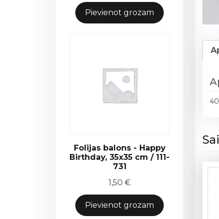
Pievienot grozam
A
A
4
Sa
Folijas balons - Happy
Birthday, 35x35 cm / 111-
731
1,50
€
Pievienot grozam