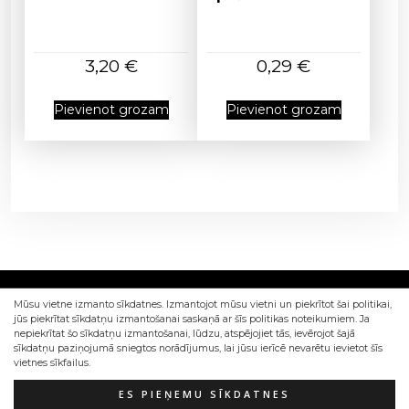
3,20
€
0,29
€
Pievienot grozam
Pievienot grozam
Mūsu vietne izmanto sīkdatnes. Izmantojot mūsu vietni un piekrītot šai politikai,
jūs piekrītat sīkdatņu izmantošanai saskaņā ar šīs politikas noteikumiem. Ja
nepiekrītat šo sīkdatņu izmantošanai, lūdzu, atspējojiet tās, ievērojot šajā
sīkdatņu paziņojumā sniegtos norādījumus, lai jūsu ierīcē nevarētu ievietot šīs
vietnes sīkfailus.
Izstrādāts Sia Web4Dev
ES PIEŅEMU SĪKDATNES