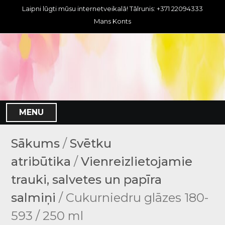
S
Laipni lūgti mūsu internetveikalā! Tālrunis: +371 22094333
k
Mans Konts
i
p
t
o
c
o
n
MENU
t
e
n
Sākums
/
Svētku
t
atribūtika
/
Vienreizlietojamie
trauki, salvetes un papīra
salmiņi
/ Cukurniedru glāzes 180-
593 / 250 ml