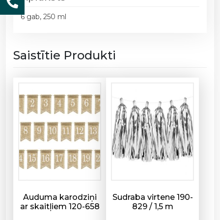
g
6 gab, 250 ml
l
ā
z
Saistītie Produkti
e
s
1
8
0
-
5
9
3
/
2
5
0
Auduma karodziņi
Sudraba virtene 190-
ar skaitļiem 120-658
829 / 1,5 m
m
l