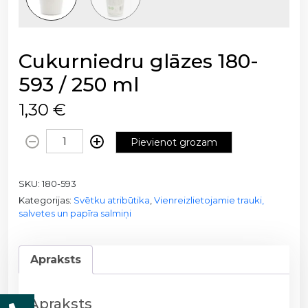
Cukurniedru glāzes 180-
593 / 250 ml
1,30
€
C
Pievienot grozam
u
k
SKU:
180-593
u
Kategorijas:
Svētku atribūtika
,
Vienreizlietojamie trauki,
r
salvetes un papīra salmiņi
n
i
e
Apraksts
d
r
u
Apraksts