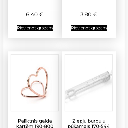
d
a
6,40
€
3,80
€
u
d
Pievienot grozam
Pievienot grozam
z
u
m
s
Paliktnis galda
Ziepju burbuļu
kartēm 190-800
pūšamais 170-544