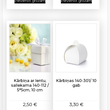
0
Pievienot grozam
Pievienot grozam
c
m
d
a
u
d
z
u
m
s
Kārbiņa ar lentu,
Kārbiņas 140-301/ 10
saliekama 140-112 /
gab
5*5cm, 10 cm
2,50
€
3,30
€