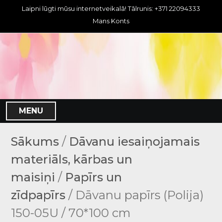
S
Laipni lūgti mūsu internetveikalā! Tālrunis: +371 22094333
k
Mans Konts
i
p
t
o
c
o
n
MENU
t
e
n
Sākums
/
Dāvanu iesaiņojamais
t
materiāls, kārbas un
maisiņi
/
Papīrs un
zīdpapīrs
/ Dāvanu papīrs (Polija)
150-05U / 70*100 cm