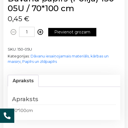
05U / 70*100 cm
0,45
€
D
Pievienot grozam
ā
v
SKU:
150-05U
a
Kategorijas:
Dāvanu iesaiņojamais materiāls, kārbas un
n
maisiņi
,
Papīrs un zīdpapīrs
u
p
a
Apraksts
p
ī
r
Apraksts
s
70*100cm
(
P
o