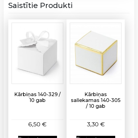
Saistītie Produkti
l
i
j
a
)
1
5
0
-
0
5
U
/
Kārbiņas 140-329 /
Kārbiņas
10 gab
saliekamas 140-305
7
/ 10 gab
0
*
1
6,50
€
3,30
€
0