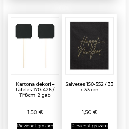
a
u
d
z
u
m
s
Kartona dekori –
Salvetes 150-552 / 33
tāfeles 170-426 /
x 33 cm
11*8cm, 2 gab
1,50
€
1,50
€
Pievienot grozam
Pievienot grozam