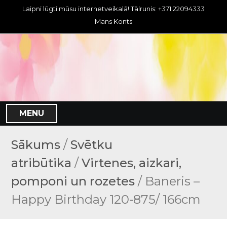
S
Laipni lūgti mūsu internetveikalā! Tālrunis: +371 22094333
k
Mans Konts
i
p
t
o
c
o
n
MENU
t
e
n
Sākums
/
Svētku
t
atribūtika
/
Virtenes, aizkari,
pomponi un rozetes
/ Baneris –
Happy Birthday 120-875/ 166cm