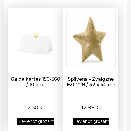
t
h
d
a
y
1
2
0
-
8
7
5
Galda kartes 150-560
Spilvens – Zvaigzne
/ 10 gab
160-228 / 42 x 40 cm
/
1
6
6
2,50
€
12,99
€
c
m
Pievienot grozam
Pievienot grozam
d