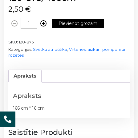
2,50
€
B
Pievienot grozam
a
n
SKU:
120-875
e
Kategorijas:
Svētku atribūtika
,
Virtenes, aizkari, pomponi un
r
rozetes
i
s
-
Apraksts
H
a
p
Apraksts
p
166 cm * 16 cm
y
B
i
Saistītie Produkti
r