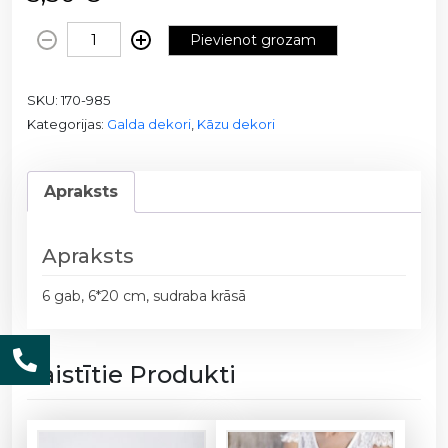
D
Pievienot grozam
e
k
SKU:
170-985
o
Kategorijas:
Galda dekori
,
Kāzu dekori
r
s
L
Apraksts
o
v
e
Apraksts
1
7
6 gab, 6*20 cm, sudraba krāsā
0
-
9
Saistītie Produkti
8
5
/