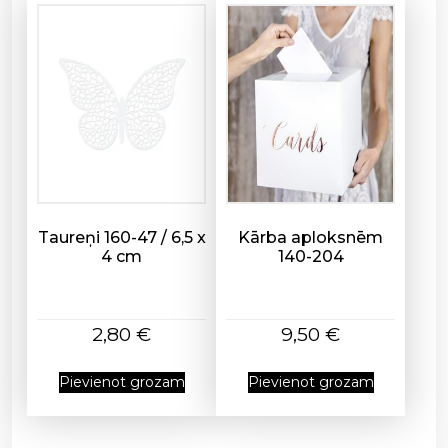
s
Taureņi 160-47 / 6,5 x
Kārba aploksnēm
4 cm
140-204
2,80
€
9,50
€
Pievienot grozam
Pievienot grozam