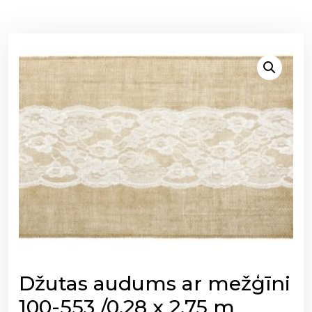
Džutas audums ar mežģīni
100-553 /0.28 x 2.75 m