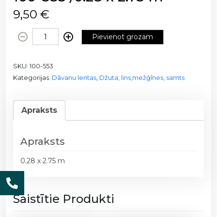
9,50
€
D
Pievienot grozam
ž
u
SKU:
100-553
t
Kategorijas:
Dāvanu lentas
,
Džuta, lins,mežģīnes, samts
a
s
a
Apraksts
u
d
u
Apraksts
m
s
0.28 x 2.75 m
a
r
m
Saistītie Produkti
e