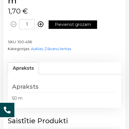
m
1,70
€
D
Pievienot grozam
ž
u
SKU:
100-456
t
Kategorijas:
Auklas
,
Dāvanu lentas
a
s
a
Apraksts
u
k
l
Apraksts
a
1
50 m
0
0
-
Saistītie Produkti
4