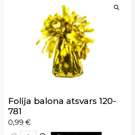
Folija balona atsvars 120-
781
0,99
€
F