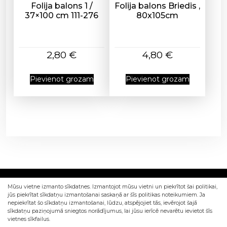
Folija balons 1 /
Folija balons Briedis ,
37×100 cm 111-276
80x105cm
2,80
€
4,80
€
Pievienot grozam
Pievienot grozam
Mūsu vietne izmanto sīkdatnes. Izmantojot mūsu vietni un piekrītot šai politikai,
jūs piekrītat sīkdatņu izmantošanai saskaņā ar šīs politikas noteikumiem. Ja
nepiekrītat šo sīkdatņu izmantošanai, lūdzu, atspējojiet tās, ievērojot šajā
sīkdatņu paziņojumā sniegtos norādījumus, lai jūsu ierīcē nevarētu ievietot šīs
vietnes sīkfailus.