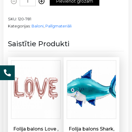
Pievienot grozam
o
l
SKU:
120-781
i
Kategorijas:
Baloni
,
Palīgmateriāli
j
a
b
Saistītie Produkti
a
l
o
n
a
a
t
s
v
a
r
s
Folija balons Love ,
Folija balons Shark,