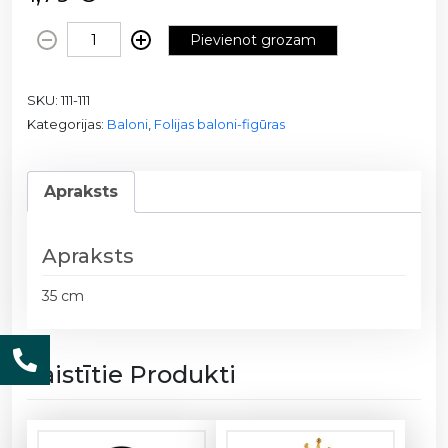
F
Pievienot grozam
o
l
SKU:
111-111
i
Kategorijas:
Baloni
,
Folijas baloni-figūras
j
a
b
Apraksts
a
l
o
Apraksts
n
s
35 cm
-
b
u
Saistītie Produkti
m
b
a