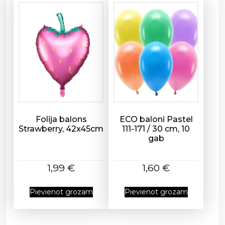
Folija balons
ECO baloni Pastel
Strawberry, 42x45cm
111-171 / 30 cm, 10
gab
1,99
€
1,60
€
Pievienot grozam
Pievienot grozam