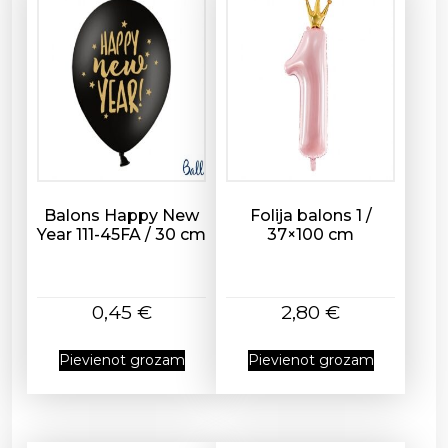
,
3
5
c
m
d
a
u
d
Balons Happy New
Folija balons 1 /
z
Year 111-45FA / 30 cm
37×100 cm
u
m
s
0,45
€
2,80
€
Pievienot grozam
Pievienot grozam