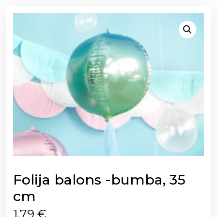
Folija balons -bumba, 35
cm
1,79
€