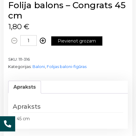
Folija balons – Congrats 45
cm
1,80
€
F
Pievienot grozam
o
l
SKU:
111-316
i
Kategorijas:
Baloni
,
Folijas baloni-figūras
j
a
b
Apraksts
a
l
o
Apraksts
n
s
d 45 cm
-
C