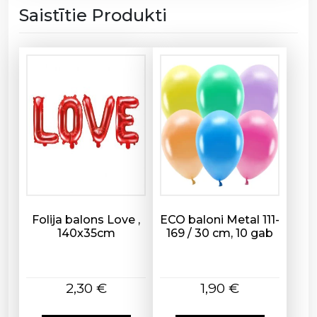
o
Saistītie Produkti
n
g
r
a
t
s
4
5
c
m
d
a
Folija balons Love ,
ECO baloni Metal 111-
u
140x35cm
169 / 30 cm, 10 gab
d
z
u
2,30
€
1,90
€
m
s