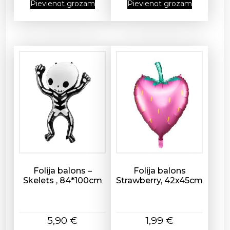
Pievienot grozam
Pievienot grozam
Folija balons –
Folija balons
Skelets , 84*100cm
Strawberry, 42x45cm
5,90
€
1,99
€