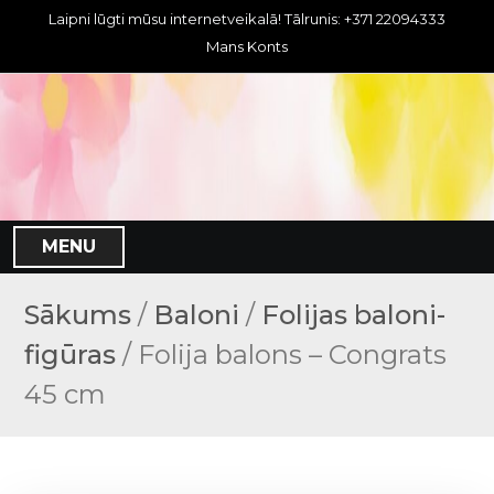
S
Laipni lūgti mūsu internetveikalā! Tālrunis: +371 22094333
k
Mans Konts
i
p
t
o
c
o
n
MENU
t
e
n
Sākums
/
Baloni
/
Folijas baloni-
t
figūras
/ Folija balons – Congrats
45 cm