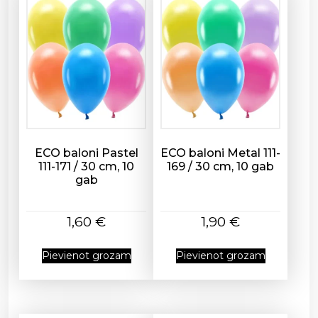
o
l
d
,
7
7
x
7
0
ECO baloni Pastel
ECO baloni Metal 111-
c
111-171 / 30 cm, 10
169 / 30 cm, 10 gab
gab
m
d
a
1,60
€
1,90
€
u
d
Pievienot grozam
Pievienot grozam
z
u
m