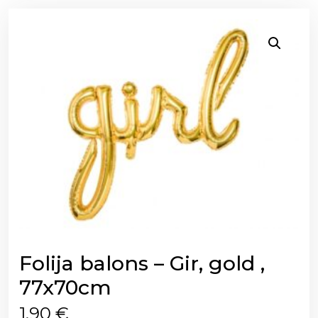
Folija balons – Gir, gold ,
77x70cm
1,90
€