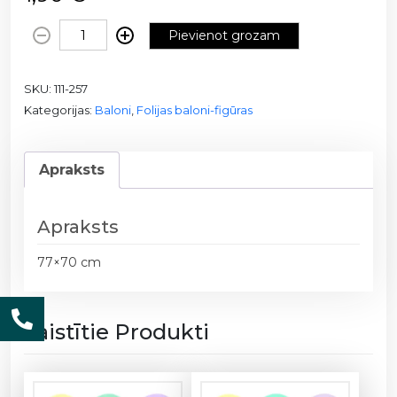
F
Pievienot grozam
o
l
SKU:
111-257
i
Kategorijas:
Baloni
,
Folijas baloni-figūras
j
a
b
Apraksts
a
l
o
Apraksts
n
s
77×70 cm
-
G
i
Saistītie Produkti
r
,
g