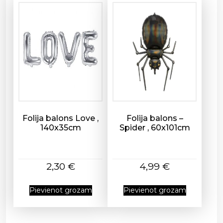
s
Folija balons Love ,
Folija balons –
140x35cm
Spider , 60x101cm
2,30
€
4,99
€
Pievienot grozam
Pievienot grozam