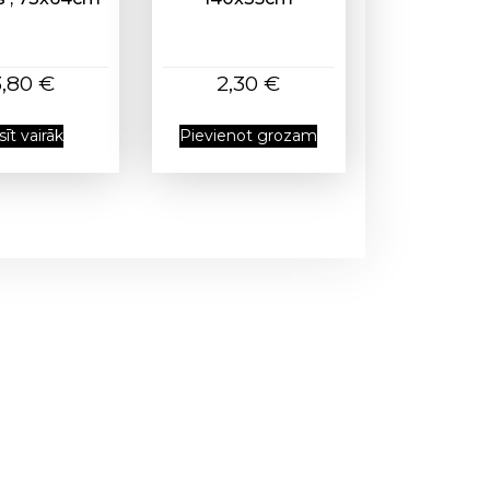
3,80
€
2,30
€
sīt vairāk
Pievienot grozam