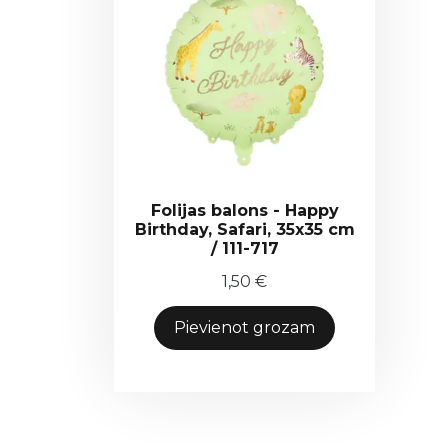
Folijas balons - Happy
Birthday, Safari, 35x35 cm
/ 111-717
1,50
€
Pievienot grozam