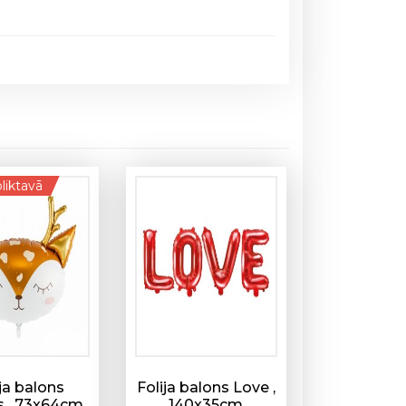
liktavā
ija balons
Folija balons Love ,
s , 73x64cm
140x35cm