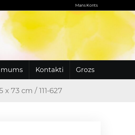
Mans Konts
r mums
Kontakti
Grozs
5 x 73 cm / 111-627