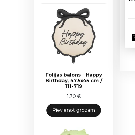
P
Folijas balons - Happy
Birthday, 47.5x45 cm /
111-719
1,70
€
Pievienot grozam