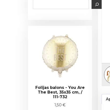
Folijas balons - You Are
The Best, 35x35 cm, /
111-732
A
1,50
€