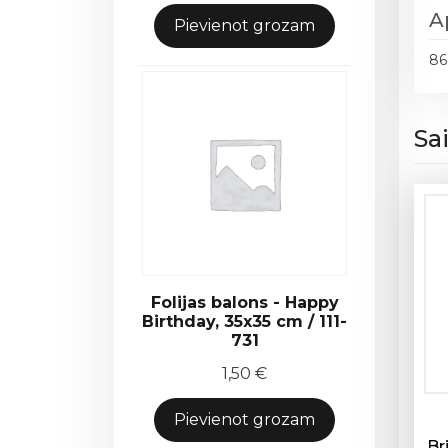
A
Pievienot grozam
86
Sa
Folijas balons - Happy
Birthday, 35x35 cm / 111-
731
1,50
€
Pievienot grozam
Br