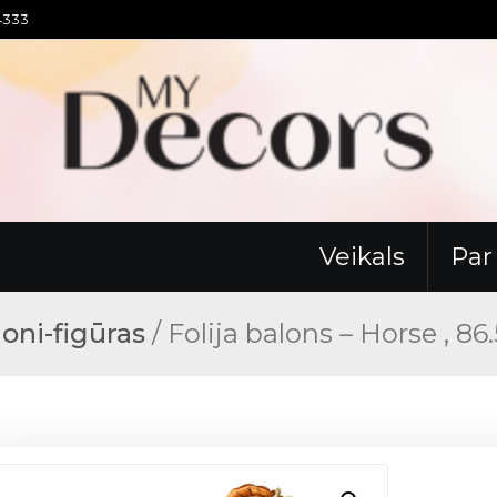
94333
Veikals
Pa
loni-figūras
/ Folija balons – Horse , 86.