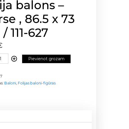
ija balons –
se , 86.5 x 73
/ 111-627
€
Pievienot grozam
27
as:
Baloni
,
Folijas baloni-figūras