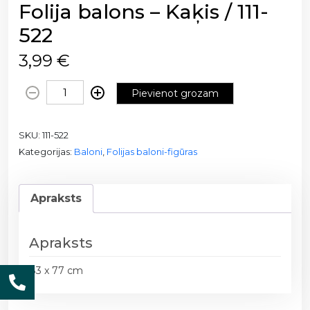
Folija balons – Kaķis / 111-
522
3,99
€
F
Pievienot grozam
o
l
SKU:
111-522
i
Kategorijas:
Baloni
,
Folijas baloni-figūras
j
a
b
Apraksts
a
l
o
Apraksts
n
s
83 x 77 cm
-
K