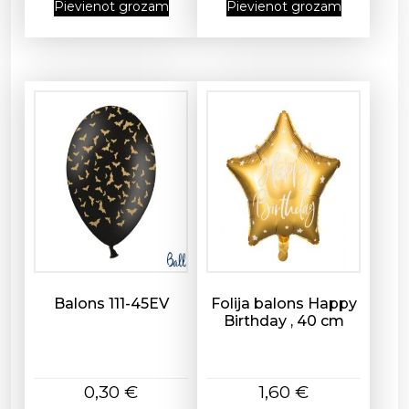
Pievienot grozam
Pievienot grozam
s
Balons 111-45EV
Folija balons Happy
Birthday , 40 cm
0,30
€
1,60
€