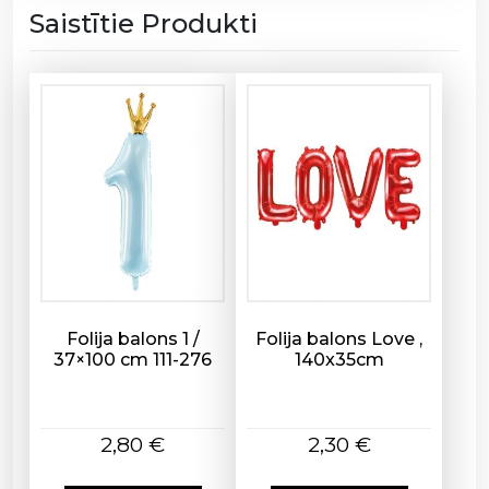
a
Saistītie Produkti
ķ
i
s
/
1
1
1
-
5
2
2
d
Folija balons 1 /
Folija balons Love ,
a
37×100 cm 111-276
140x35cm
u
d
z
2,80
€
2,30
€
u
m