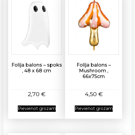
r
o
s
e
g
o
l
d
,
Folija balons – spoks
Folija balons –
7
, 48 x 68 cm
Mushroom ,
66x75cm
7
x
7
2,70
€
4,50
€
0
c
Pievienot grozam
Pievienot grozam
m
d
a