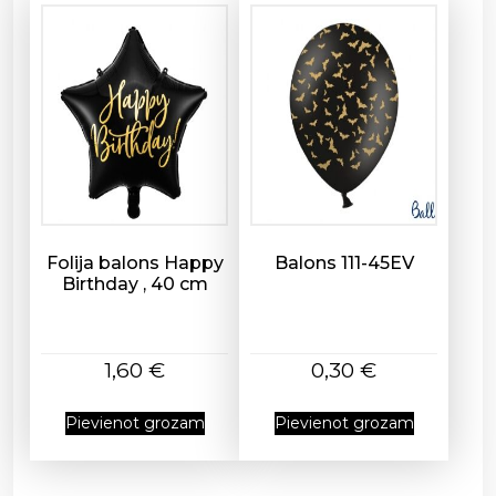
u
d
z
u
m
s
Folija balons Happy
Balons 111-45EV
Birthday , 40 cm
1,60
€
0,30
€
Pievienot grozam
Pievienot grozam