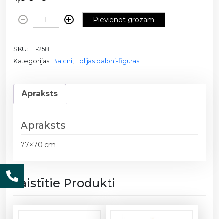
F
Pievienot grozam
o
l
SKU:
111-258
i
Kategorijas:
Baloni
,
Folijas baloni-figūras
j
a
b
Apraksts
a
l
o
Apraksts
n
s
77×70 cm
-
G
i
Saistītie Produkti
r
l
,