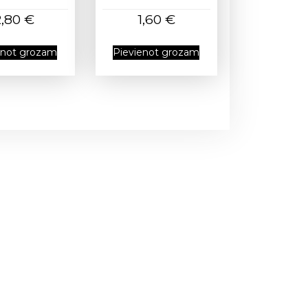
2,80
€
1,60
€
enot grozam
Pievienot grozam