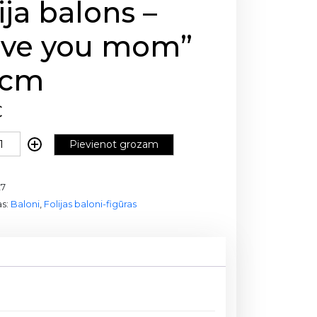
ija balons –
ove you mom”
 cm
€
Pievienot grozam
27
as:
Baloni
,
Folijas baloni-figūras