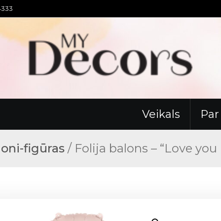
94333
Veikals
Pa
loni-figūras
/ Folija balons – “Love y