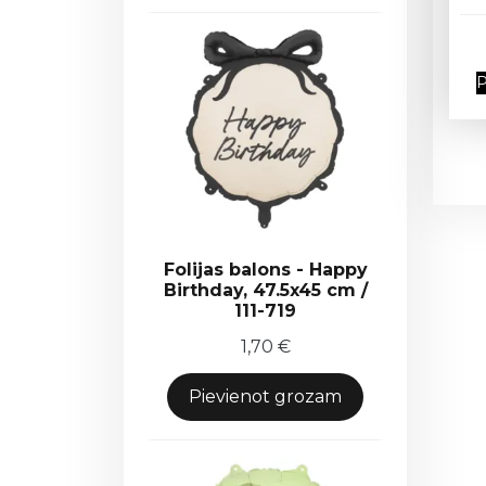
P
Folijas balons - Happy
Birthday, 47.5x45 cm /
111-719
1,70
€
Pievienot grozam