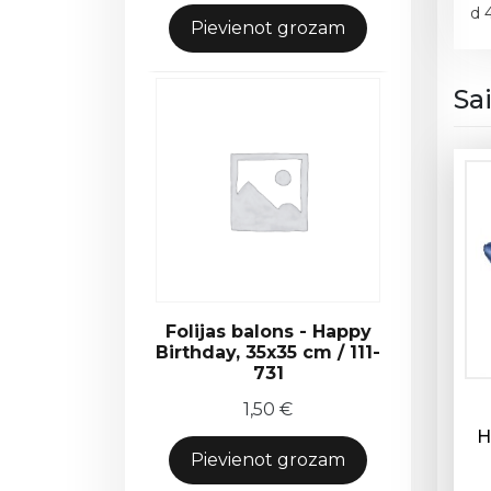
d 
Pievienot grozam
Sa
Folijas balons - Happy
Birthday, 35x35 cm / 111-
731
1,50
€
H
Pievienot grozam