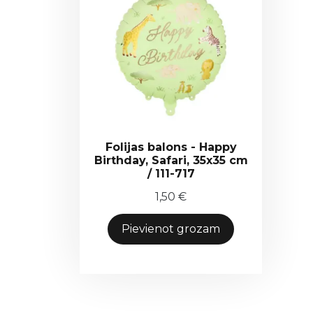
Folijas balons - Happy
Birthday, Safari, 35x35 cm
/ 111-717
1,50
€
Pievienot grozam