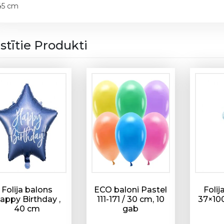
s
45 cm
-
"
L
istītie Produkti
o
v
e
y
o
u
m
o
m
"
4
5
Folija balons
ECO baloni Pastel
Folij
c
appy Birthday ,
111-171 / 30 cm, 10
37×100
40 cm
gab
m
d