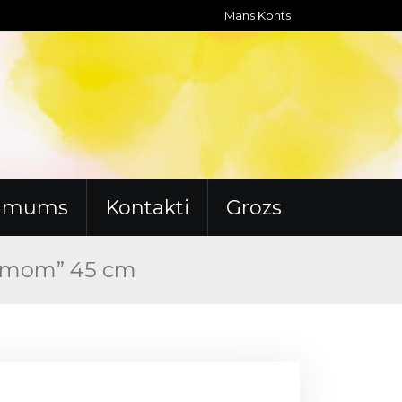
Mans Konts
r mums
Kontakti
Grozs
ou mom” 45 cm