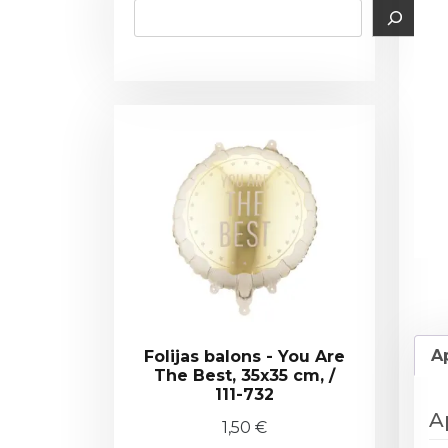
A
Folijas balons - You Are
The Best, 35x35 cm, /
111-732
A
1,50
€