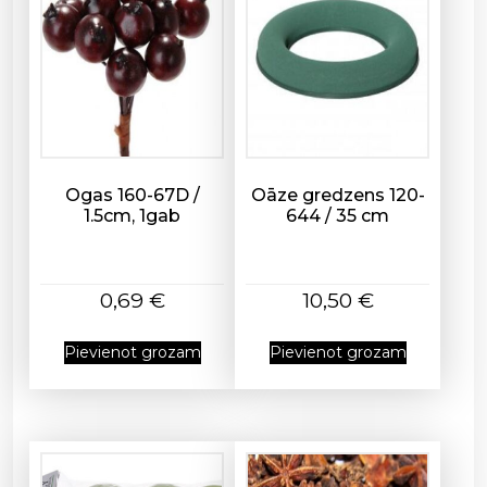
,
2
9
x
4
2
c
m
Ogas 160-67D /
Oāze gredzens 120-
d
1.5cm, 1gab
644 / 35 cm
a
u
d
0,69
€
10,50
€
z
u
Pievienot grozam
Pievienot grozam
m
s