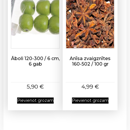
Āboli 120-300 / 6 cm,
Anīsa zvaigznītes
6 gab
160-502 / 100 gr
5,90
€
4,99
€
Pievienot grozam
Pievienot grozam