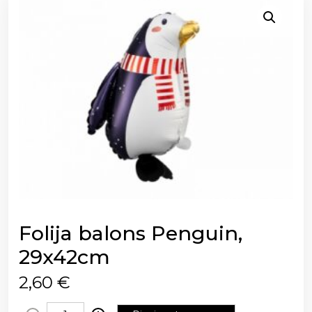
Folija balons Penguin,
29x42cm
2,60
€
F