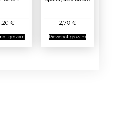
3,20
€
2,70
€
enot grozam
Pievienot grozam