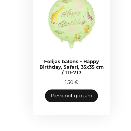
Folijas balons - Happy
Birthday, Safari, 35x35 cm
/ 111-717
1,50
€
Pievienot grozam