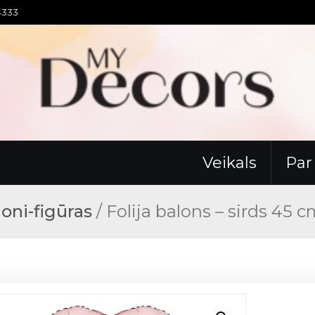
94333
Veikals
Pa
loni-figūras
/ Folija balons – sirds 45 c