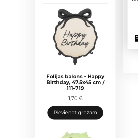
P
Folijas balons - Happy
Birthday, 47.5x45 cm /
111-719
1,70
€
Pievienot grozam