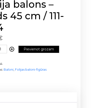
ija balons –
ds 45 cm / 111-
4
€
Pievienot grozam
64
as:
Baloni
,
Folijas baloni-figūras