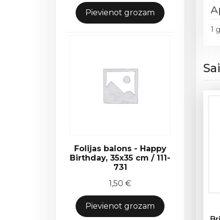
A
Pievienot grozam
1 
Sa
Folijas balons - Happy
Birthday, 35x35 cm / 111-
731
1,50
€
Pievienot grozam
Br