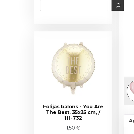
Folijas balons - You Are
The Best, 35x35 cm, /
111-732
A
1,50
€