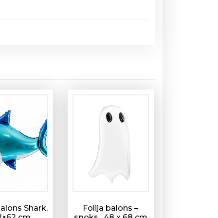
balons Shark,
Folija balons –
2×62 cm
spoks , 48 x 68 cm