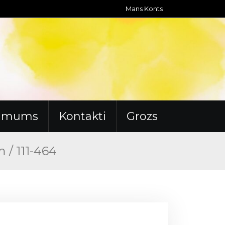
Mans Konts
r mums
Kontakti
Grozs
m / 111-464