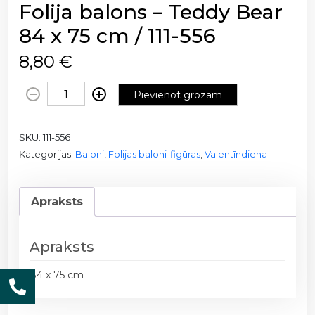
Folija balons – Teddy Bear
84 x 75 cm / 111-556
8,80
€
F
Pievienot grozam
o
l
SKU:
111-556
i
Kategorijas:
Baloni
,
Folijas baloni-figūras
,
Valentīndiena
j
a
b
Apraksts
a
l
o
Apraksts
n
s
84 x 75 cm
-
T