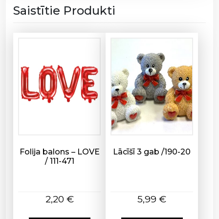
e
Saistītie Produkti
d
d
y
B
e
a
r
8
4
x
7
5
Folija balons – LOVE
Lācīšī 3 gab /190-20
c
/ 111-471
m
/
1
2,20
€
5,99
€
1
1