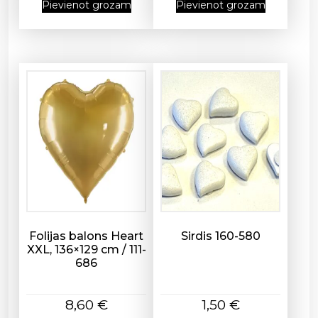
Pievienot grozam
Pievienot grozam
-
5
5
6
d
a
u
d
z
u
m
s
Folijas balons Heart
Sirdis 160-580
XXL, 136×129 cm / 111-
686
8,60
€
1,50
€