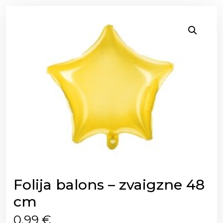
Folija balons – zvaigzne 48
cm
0,99
€