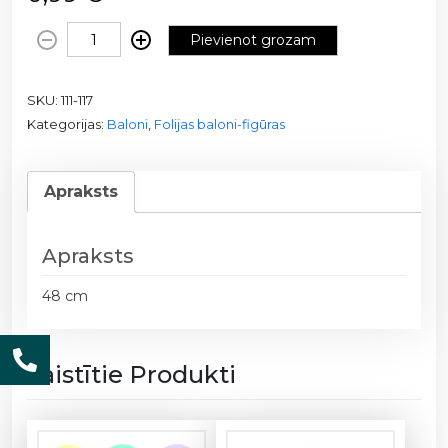
F
Pievienot grozam
o
l
SKU:
111-117
i
Kategorijas:
Baloni
,
Folijas baloni-figūras
j
a
b
Apraksts
a
l
o
Apraksts
n
s
48 cm
-
z
v
Saistītie Produkti
a
i
g