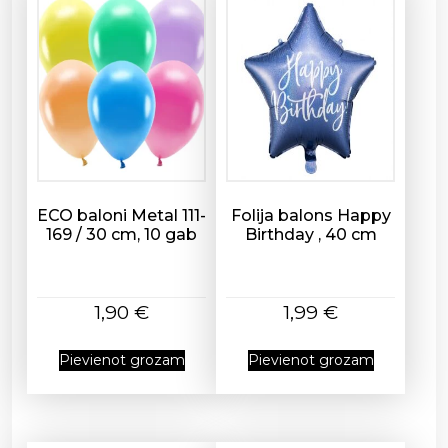
z
n
e
4
8
c
m
d
a
ECO baloni Metal 111-
Folija balons Happy
u
169 / 30 cm, 10 gab
Birthday , 40 cm
d
z
u
1,90
€
1,99
€
m
s
Pievienot grozam
Pievienot grozam