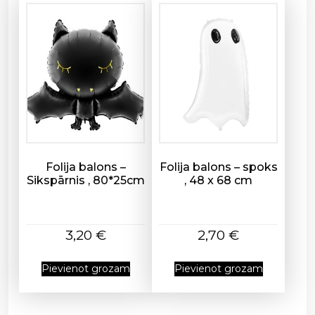
Folija balons –
Folija balons – spoks
Sikspārnis , 80*25cm
, 48 x 68 cm
3,20
€
2,70
€
Pievienot grozam
Pievienot grozam