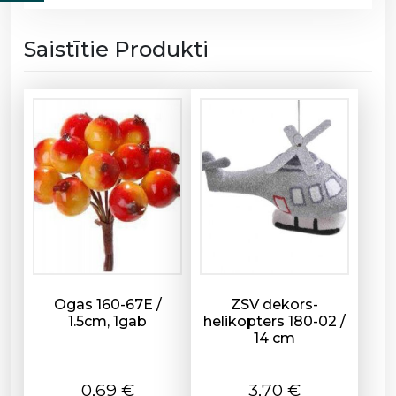
-
Z
v
Saistītie Produkti
a
i
g
z
n
e
H
a
p
p
y
N
Ogas 160-67E /
ZSV dekors-
e
1.5cm, 1gab
helikopters 180-02 /
14 cm
w
Y
e
0,69
€
3,70
€