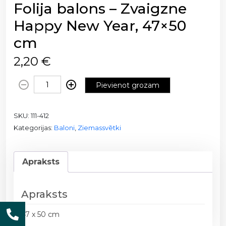
Folija balons – Zvaigzne
Happy New Year, 47×50
cm
2,20
€
F
Pievienot grozam
o
l
SKU:
111-412
i
Kategorijas:
Baloni
,
Ziemassvētki
j
a
b
Apraksts
a
l
o
Apraksts
n
s
47 x 50 cm