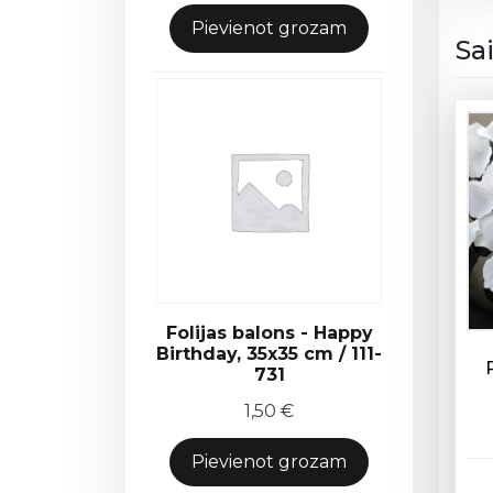
Pievienot grozam
Sa
Folijas balons - Happy
Birthday, 35x35 cm / 111-
731
1,50
€
Pievienot grozam