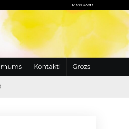
Mans Konts
r mums
Kontakti
Grozs
9