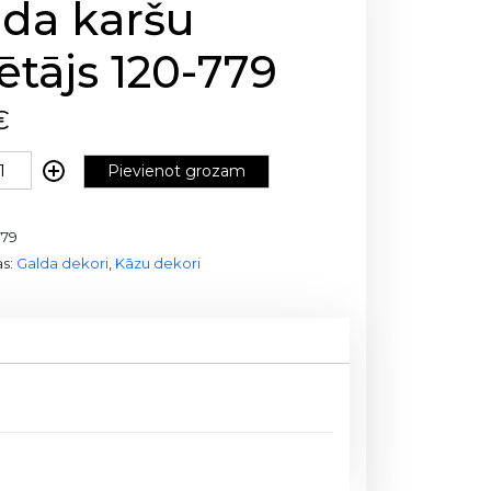
lda karšu
ētājs 120-779
€
Pievienot grozam
779
as:
Galda dekori
,
Kāzu dekori