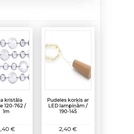
la kristāla
Pudeles korķis ar
ne 120-762 /
LED lampiņām /
1m
190-145
3,40
€
2,40
€