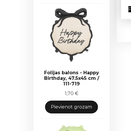
P
Folijas balons - Happy
Birthday, 47.5x45 cm /
111-719
1,70
€
Pievienot grozam