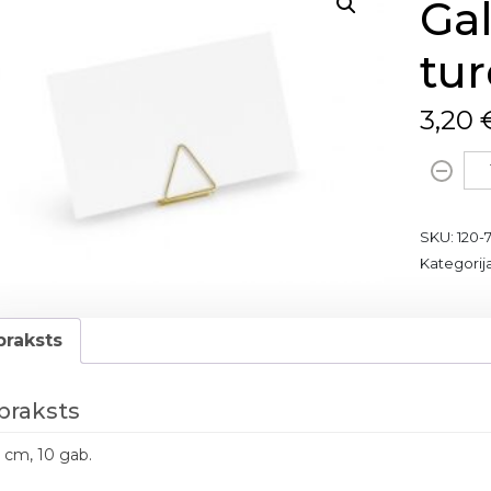
Ga
tur
3,20
G
a
l
SKU:
120-
d
Kategorij
a
k
a
praksts
r
š
u
praksts
t
u
3 cm, 10 gab.
r