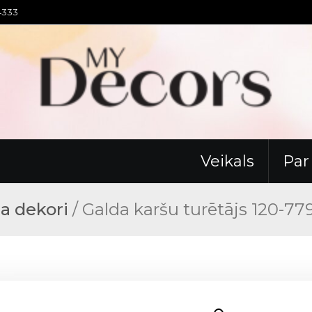
94333
Veikals
Pa
a dekori
/ Galda karšu turētājs 120-77