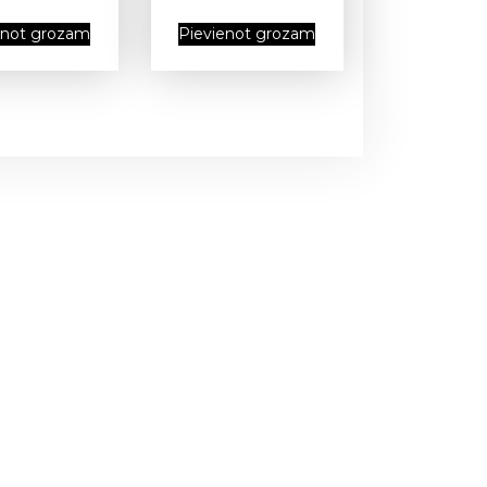
enot grozam
Pievienot grozam