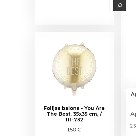
A
Folijas balons - You Are
A
The Best, 35x35 cm, /
111-732
2.
1,50
€