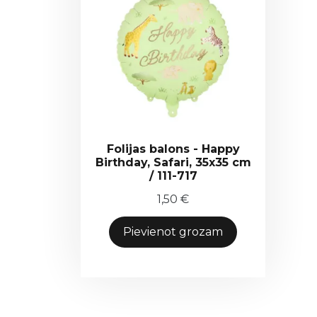
Folijas balons - Happy
Birthday, Safari, 35x35 cm
/ 111-717
1,50
€
Pievienot grozam