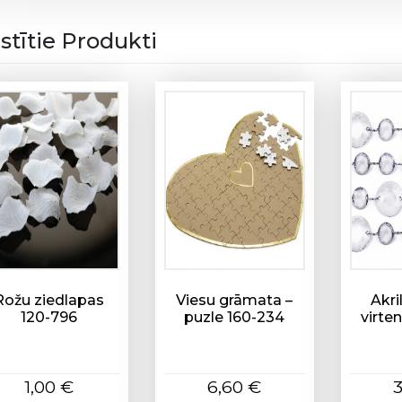
ē
t
istītie Produkti
ā
j
s
1
2
0
-
7
7
9
d
a
Rožu ziedlapas
Viesu grāmata –
Akri
u
120-796
puzle 160-234
virte
d
z
u
1,00
€
6,60
€
m