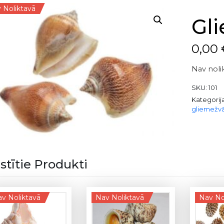
 Noliktavā
Gli
0,00
Nav noli
SKU:
101
Kategorij
gliemežvā
istītie Produkti
v Noliktavā
Nav Noliktavā
Nav No