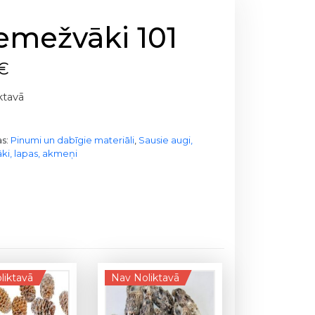
emežvāki 101
€
ktavā
as:
Pinumi un dabīgie materiāli
,
Sausie augi,
ki, lapas, akmeņi
liktavā
Nav Noliktavā