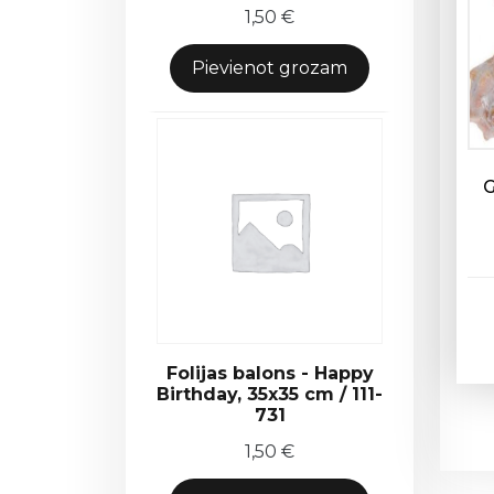
1,50
€
Pievienot grozam
G
Folijas balons - Happy
Birthday, 35x35 cm / 111-
731
1,50
€