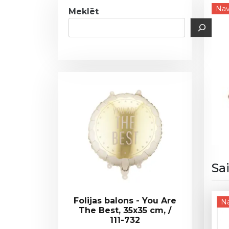
Nav
Meklēt
Sa
Folijas balons - You Are
Na
The Best, 35x35 cm, /
111-732