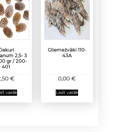
Čiekuri
Gliemežvāki 110-
anum 2,5- 3
43A
00 gr / 200-
401
2,50
€
0,00
€
sīt vairāk
Lasīt vairāk