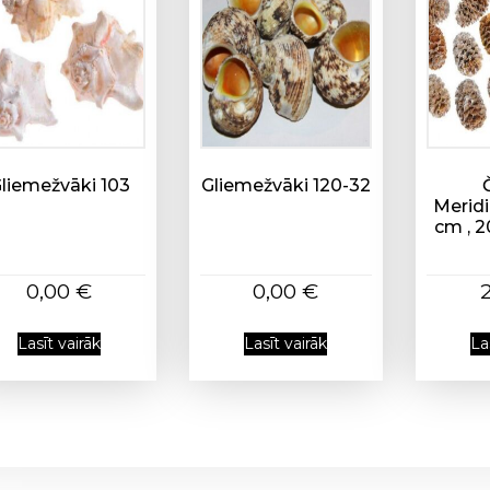
liemežvāki 103
Gliemežvāki 120-32
Meridi
cm , 2
0,00
€
0,00
€
Lasīt vairāk
Lasīt vairāk
La