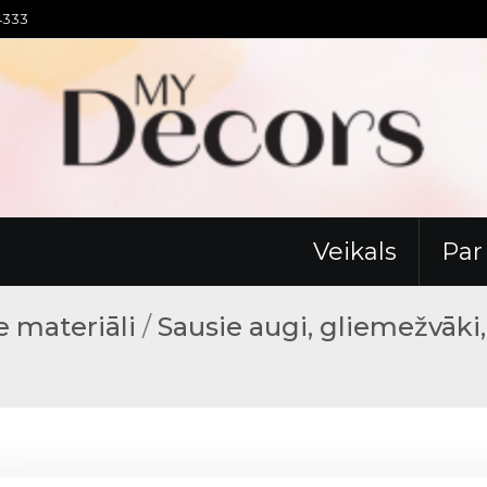
94333
Veikals
Pa
 materiāli
/
Sausie augi, gliemežvāki,