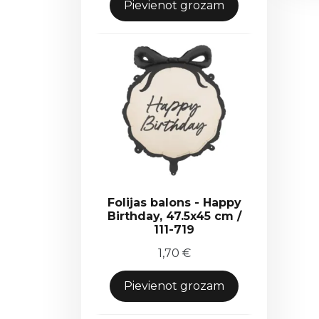
Pievienot grozam
Folijas balons - Happy
Birthday, 47.5x45 cm /
111-719
1,70
€
Pievienot grozam