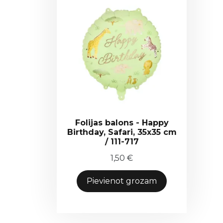
Folijas balons - Happy
Birthday, Safari, 35x35 cm
/ 111-717
1,50
€
Pievienot grozam