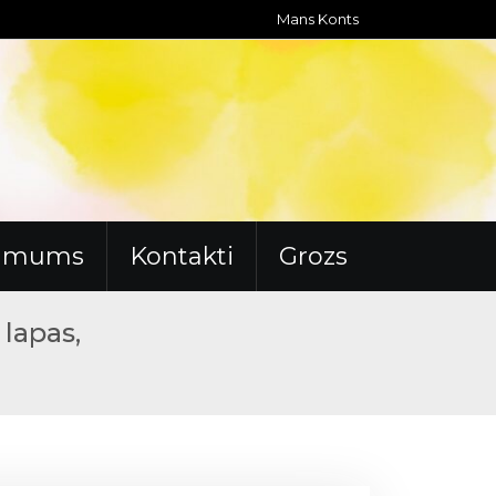
Mans Konts
r mums
Kontakti
Grozs
 lapas,