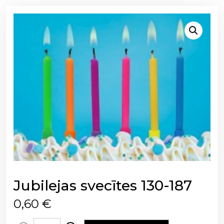
Jubilejas svecītes 130-187
0,60
€
J