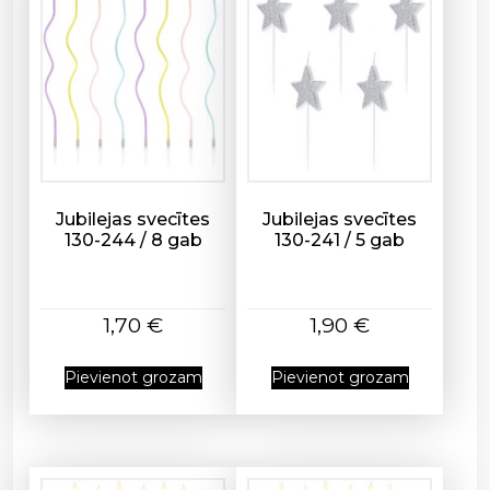
0
-
1
8
7
d
a
u
d
Jubilejas svecītes
Jubilejas svecītes
130-244 / 8 gab
130-241 / 5 gab
z
u
m
s
1,70
€
1,90
€
Pievienot grozam
Pievienot grozam