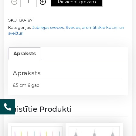
Pievienot grozam
u
b
SKU:
130-187
i
Kategorijas:
Jubilejas sveces
,
Sveces, aromātiskie kociņi un
l
svečturi
e
j
a
Apraksts
s
s
v
Apraksts
e
6.5 cm 6 gab.
c
ī
t
Saistītie Produkti
e
s
1
3