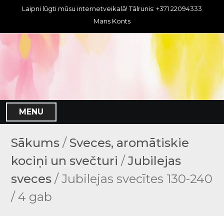
S
Laipni lūgti mūsu internetveikalā! Tālrunis: +371 22094333
k
Mans Konts
i
p
t
o
c
o
n
MENU
t
e
n
Sākums
/
Sveces, aromātiskie
t
kociņi un svečturi
/
Jubilejas
sveces
/ Jubilejas svecītes 130-240
/ 4 gab