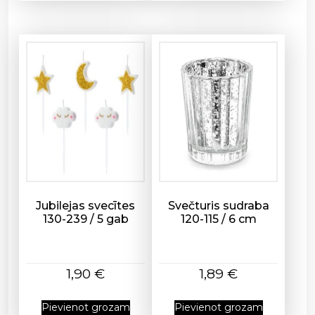
m
s
Jubilejas svecītes
Svečturis sudraba
130-239 / 5 gab
120-115 / 6 cm
1,90
€
1,89
€
Pievienot grozam
Pievienot grozam