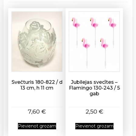
s
1
3
0
-
2
4
0
/
4
g
a
Svečturis 180-822 / d
Jubilejas svecītes –
13 cm, h 11 cm
Flamingo 130-243 / 5
b
gab
d
a
u
7,60
€
2,50
€
d
z
Pievienot grozam
Pievienot grozam
u