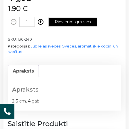
1,90
€
J
Pievienot grozam
u
b
SKU:
130-240
i
Kategorijas:
Jubilejas sveces
,
Sveces, aromātiskie kociņi un
l
svečturi
e
j
a
Apraksts
s
s
v
Apraksts
e
2-3 cm, 4 gab
c
ī
t
Saistītie Produkti
e