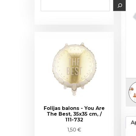
Folijas balons - You Are
The Best, 35x35 cm, /
111-732
A
1,50
€