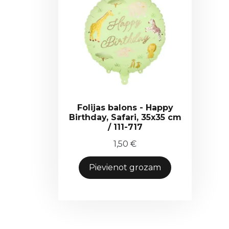
Folijas balons - Happy
Birthday, Safari, 35x35 cm
/ 111-717
1,50
€
Pievienot grozam