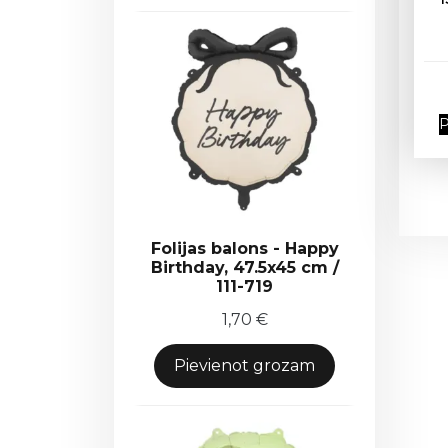
P
Folijas balons - Happy
Birthday, 47.5x45 cm /
111-719
1,70
€
Pievienot grozam