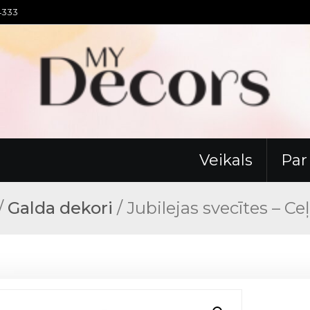
94333
Veikals
Pa
/
Galda dekori
/ Jubilejas svecītes – Ce