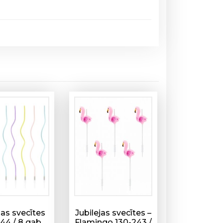
jas svecītes
Jubilejas svecītes –
44 / 8 gab
Flamingo 130-243 /