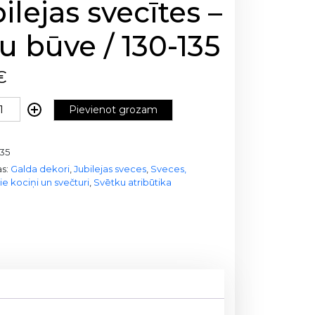
ilejas svecītes –
u būve / 130-135
€
Pievienot grozam
135
as:
Galda dekori
,
Jubilejas sveces
,
Sveces,
e kociņi un svečturi
,
Svētku atribūtika