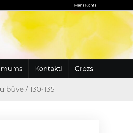
Mans Konts
r mums
Kontakti
Grozs
ļu būve / 130-135