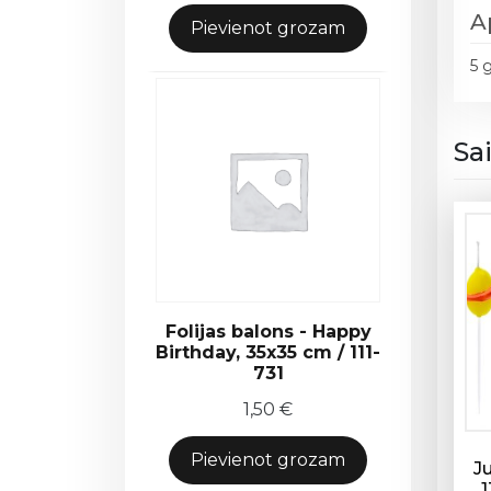
A
Pievienot grozam
5 
Sa
Folijas balons - Happy
Birthday, 35x35 cm / 111-
731
1,50
€
Pievienot grozam
Ju
1