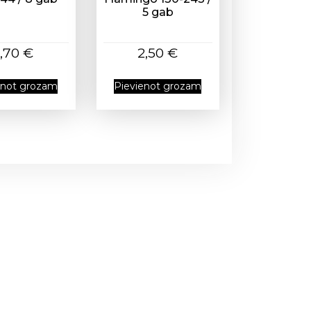
5 gab
1,70
€
2,50
€
enot grozam
Pievienot grozam