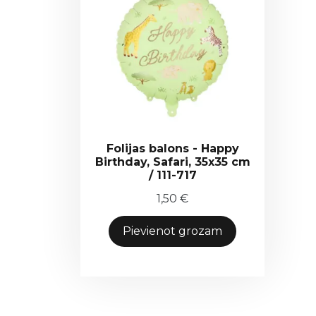
Folijas balons - Happy
Birthday, Safari, 35x35 cm
/ 111-717
1,50
€
Pievienot grozam