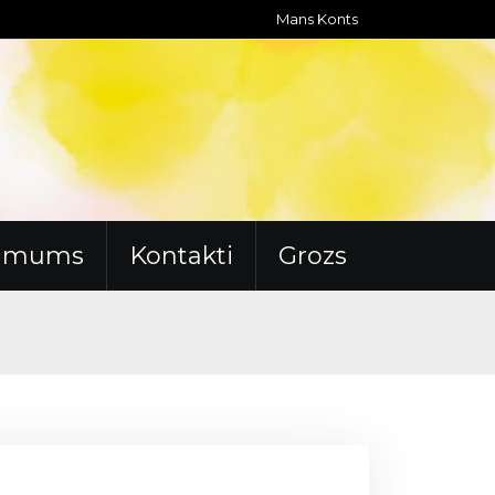
Mans Konts
r mums
Kontakti
Grozs