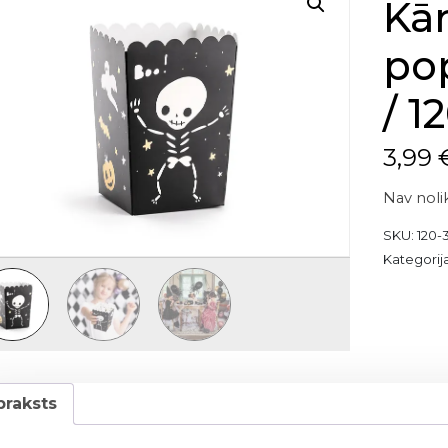
Kā
po
/ 1
3,99
Nav noli
SKU:
120-
Kategorij
praksts