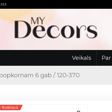
94333
Veikals
Pa
 popkornam 6 gab / 120-370
 Noliktavā