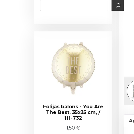
Folijas balons - You Are
The Best, 35x35 cm, /
111-732
A
1,50
€