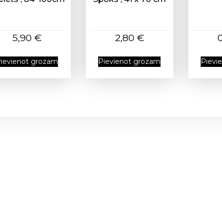
5,90
€
2,80
€
ievienot grozam
Pievienot grozam
Pievi