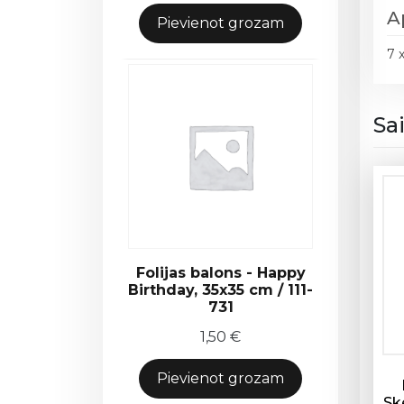
A
Pievienot grozam
7 
Sa
Folijas balons - Happy
Birthday, 35x35 cm / 111-
731
1,50
€
Pievienot grozam
Sk