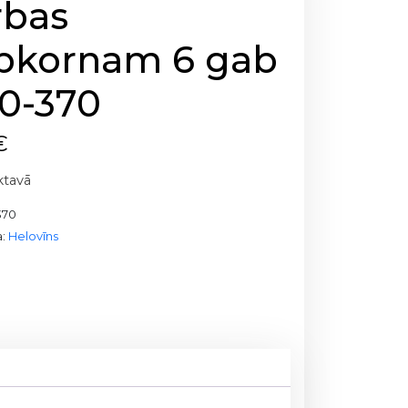
rbas
pkornam 6 gab
20-370
€
ktavā
370
a:
Helovīns