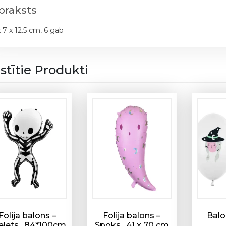
praksts
x 7 x 12.5 cm, 6 gab
istītie Produkti
Folija balons –
Folija balons –
Balo
elets , 84*100cm
Spoks , 41 x 70 cm