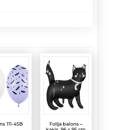
ns 111-45B
Folija balons –
kaķis, 96 x 95 cm