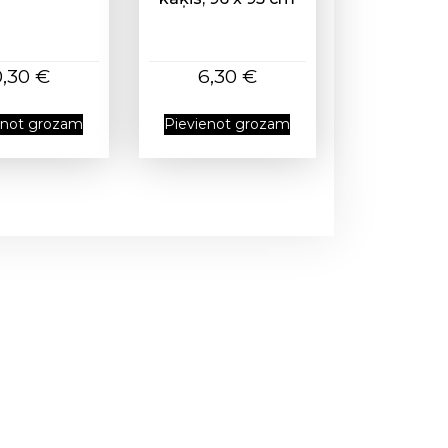
0,30
€
6,30
€
enot grozam
Pievienot grozam