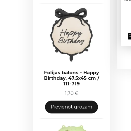
P
Folijas balons - Happy
Birthday, 47.5x45 cm /
111-719
1,70
€
Pievienot grozam