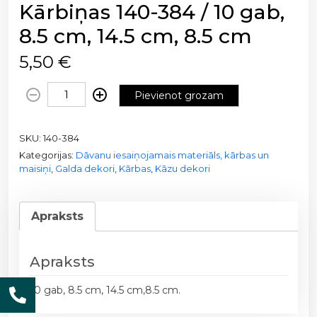
Kārbiņas 140-384 / 10 gab,
8.5 cm, 14.5 cm, 8.5 cm
5,50
€
K
Pievienot grozam
ā
r
SKU:
140-384
b
Kategorijas:
Dāvanu iesaiņojamais materiāls, kārbas un
i
maisiņi
,
Galda dekori
,
Kārbas
,
Kāzu dekori
ņ
a
s
Apraksts
1
4
0
Apraksts
-
10 gab, 8.5 cm, 14.5 cm,8.5 cm.
3
8