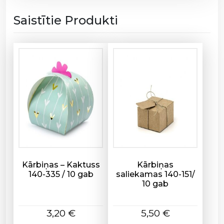
4
Saistītie Produkti
/
1
0
g
a
b
,
8
.
5
c
m
,
Kārbiņas – Kaktuss
Kārbiņas
140-335 / 10 gab
saliekamas 140-151/
1
10 gab
4
.
5
3,20
€
5,50
€
c