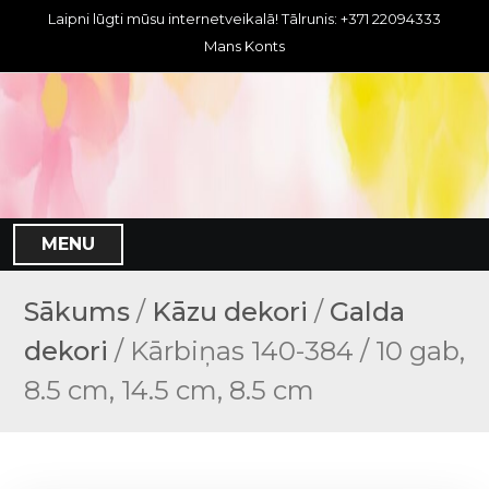
S
Laipni lūgti mūsu internetveikalā! Tālrunis: +371 22094333
k
Mans Konts
i
p
t
o
c
o
n
MENU
t
e
n
Sākums
/
Kāzu dekori
/
Galda
t
dekori
/ Kārbiņas 140-384 / 10 gab,
8.5 cm, 14.5 cm, 8.5 cm