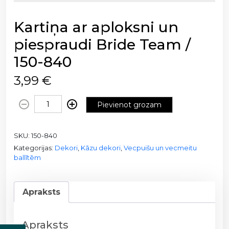
Kartiņa ar aploksni un
piespraudi Bride Team /
150-840
3,99
€
K
Pievienot grozam
a
r
SKU:
150-840
t
Kategorijas:
Dekori
,
Kāzu dekori
,
Vecpuišu un vecmeitu
i
ballītēm
ņ
a
a
Apraksts
r
a
p
Apraksts