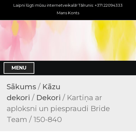
S
Laipni lūgti mūsu internetveikalā! Tālrunis: +371 22094333
k
Mans Konts
i
p
t
o
c
o
n
MENU
t
e
n
Sākums
/
Kāzu
t
dekori
/
Dekori
/ Kartiņa ar
aploksni un piespraudi Bride
Team / 150-840