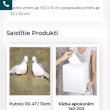
l
Kartes izmērs ap 10,5 x 15 cm, piespraudes izmērs ap
o
3,5 x 3,5 cm.
k
s
n
Saistītie Produkti
i
u
n
p
i
e
s
p
r
a
u
d
i
Putniņi 110-47 / 13cm
Kārba aploksnēm
140-203
B