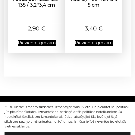
u
135 / 3,2*3,4 cm
5 cm
d
z
u
2,90
€
3,40
€
m
s
Pievienot grozam
Pievienot grozam
Mūsu vietne izmanto sīkdatnes. Izmantojot mūsu vietni un piekrītot šai politikai,
jūs piekrītat sīkdatņu izmantošanai saskaņā ar šīs politikas noteikumiem. Ja
nepiekrītat šo sīkdatņu izmantošanai, lūdzu, atspējojiet tās, ievērojot šajā
sīkdatņu paziņojumā sniegtos norādījumus, lai jūsu ierīcē nevarētu ievietot šīs
vietnes sīkfailus.
Izstrādāts Sia Web4Dev