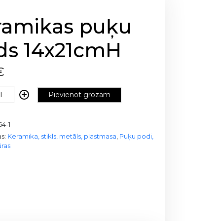
ramikas puķu
ds 14x21cmH
€
Pievienot grozam
64-1
as:
Keramika, stikls, metāls, plastmasa
,
Puķu podi,
ūras