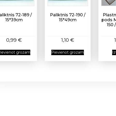
u
m
s
aliktnis 72-189 /
Paliktnis 72-190 /
Plast
15*39cm
15*49cm
pods M
150 
0,99
€
1,10
€
ievienot grozam
Pievienot grozam
Iz