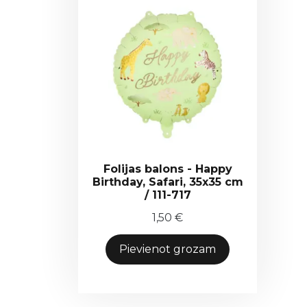
Folijas balons - Happy
Birthday, Safari, 35x35 cm
/ 111-717
1,50
€
Pievienot grozam