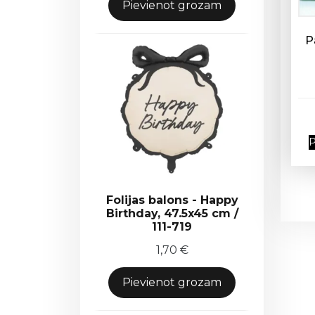
Pievienot grozam
P
P
Folijas balons - Happy
Birthday, 47.5x45 cm /
111-719
1,70
€
Pievienot grozam