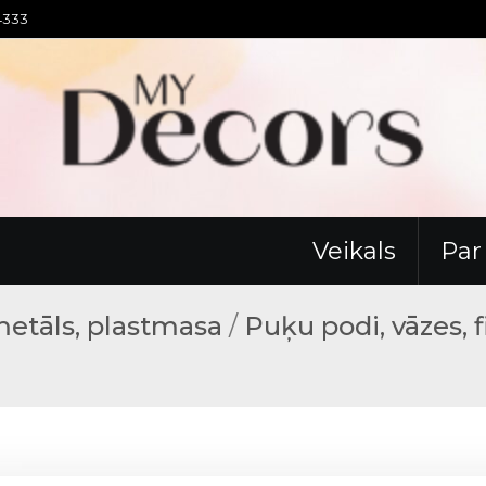
94333
Veikals
Pa
 metāls, plastmasa
/
Puķu podi, vāzes, 