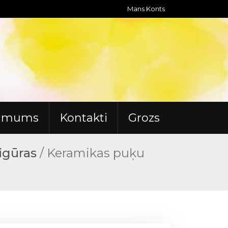
Mans Konts
r mums
Kontakti
Grozs
figūras
/ Keramikas puķu