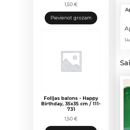
1,50
€
A
Pievienot grozam
A
14
Sa
Folijas balons - Happy
Birthday, 35x35 cm / 111-
731
1,50
€