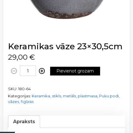
Keramikas vāze 23×30,5cm
29,00
€
K
Pievienot grozam
e
r
SKU:
180-64
a
Kategorijas:
Keramika, stikls, metāls, plastmasa
,
Puķu podi,
m
vāzes, figūras
i
k
a
Apraksts
s
v