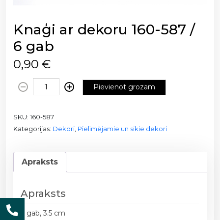
Knaģi ar dekoru 160-587 /
6 gab
0,90
€
K
Pievienot grozam
n
a
SKU:
160-587
ģ
Kategorijas:
Dekori
,
Pielīmējamie un sīkie dekori
i
a
r
Apraksts
d
e
k
Apraksts
o
r
6 gab, 3.5 cm