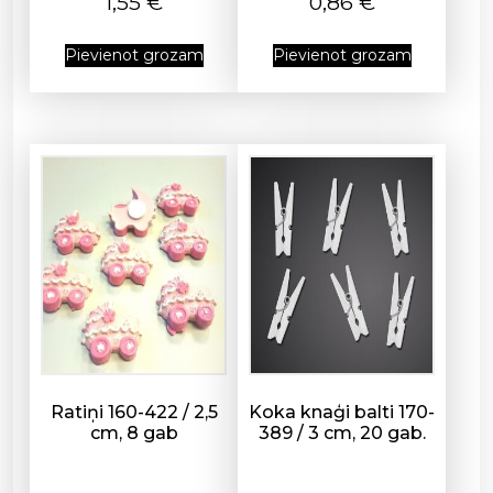
1,55
€
0,86
€
m
s
Pievienot grozam
Pievienot grozam
Ratiņi 160-422 / 2,5
Koka knaģi balti 170-
cm, 8 gab
389 / 3 cm, 20 gab.