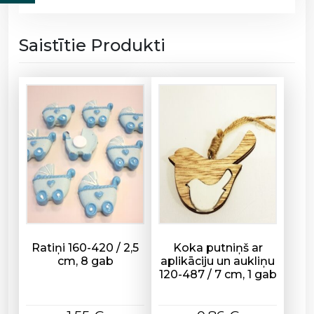
u
1
6
Saistītie Produkti
0
-
5
8
7
/
6
g
a
b
d
a
Ratiņi 160-420 / 2,5
Koka putniņš ar
u
cm, 8 gab
aplikāciju un aukliņu
120-487 / 7 cm, 1 gab
d
z
u