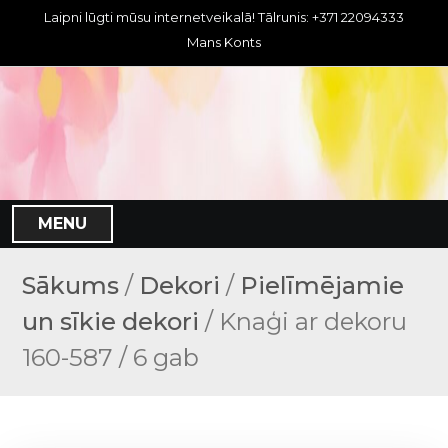
S
Laipni lūgti mūsu internetveikalā! Tālrunis: +371 22094333
k
Mans Konts
i
p
t
o
c
o
n
MENU
t
e
n
Sākums
/
Dekori
/
Pielīmējamie
t
un sīkie dekori
/ Knaģi ar dekoru
160-587 / 6 gab