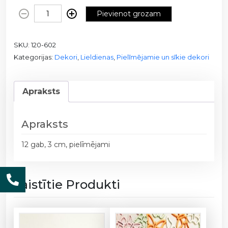
K
Pievienot grozam
o
k
SKU:
120-602
a
Kategorijas:
Dekori
,
Lieldienas
,
Pielīmējamie un sīkie dekori
v
i
s
Apraksts
t
i
ņ
Apraksts
a
s
12 gab, 3 cm, pielīmējami
/
1
2
Saistītie Produkti
0
-
6