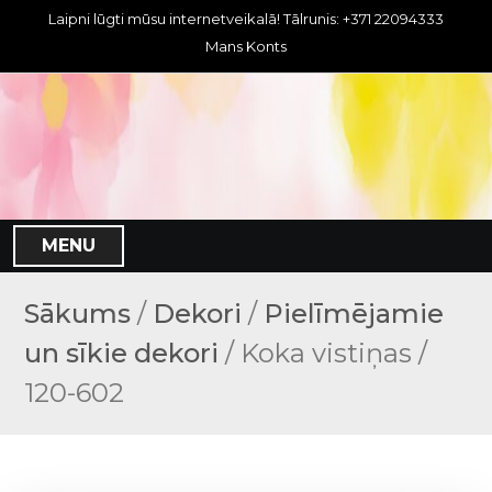
S
Laipni lūgti mūsu internetveikalā! Tālrunis: +371 22094333
k
Mans Konts
i
p
t
o
c
o
n
MENU
t
e
n
Sākums
/
Dekori
/
Pielīmējamie
t
un sīkie dekori
/ Koka vistiņas /
120-602