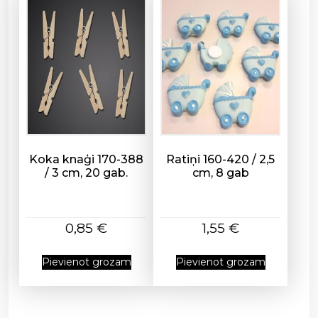
Koka knaģi 170-388
Ratiņi 160-420 / 2,5
/ 3 cm, 20 gab.
cm, 8 gab
0,85
€
1,55
€
Pievienot grozam
Pievienot grozam