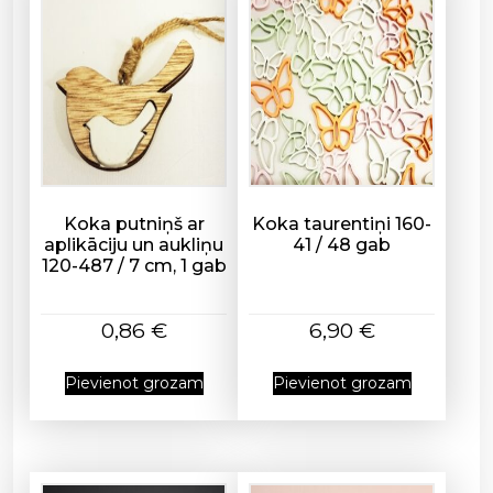
0
2
d
a
u
d
z
u
m
Koka putniņš ar
Koka taurentiņi 160-
s
aplikāciju un aukliņu
41 / 48 gab
120-487 / 7 cm, 1 gab
0,86
€
6,90
€
Pievienot grozam
Pievienot grozam