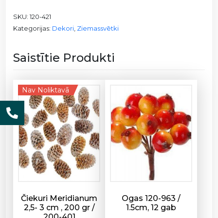
n
SKU:
120-421
f
Kategorijas:
Dekori
,
Ziemassvētki
e
t
t
Saistītie Produkti
i
-
e
Nav Noliktavā
ņ
ģ
e
ļ
i
1
2
0
-
Čiekuri Meridianum
Ogas 120-963 /
4
2,5- 3 cm , 200 gr /
1.5cm, 12 gab
200-401
2