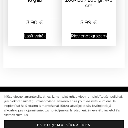
16 gab
200-150 / 200 gr, 4-6
cm
3,90
€
5,99
€
Lasīt vairāk
Pievienot grozam
Mūsu vietne izmanto sīkdatnes. Izmantojot mūsu vietni un piekrītot šai politikai,
jūs piekrītat sīkdatņu izmantošanai saskaņā ar šīs politikas noteikumiem. Ja
nepiekrītat šo sīkdatņu izmantošanai, lūdzu, atspējojiet tās, ievērojot šajā
sīkdatņu paziņojumā sniegtos norādījumus, lai jūsu ierīcē nevarētu ievietot šīs
vietnes sīkfailus.
Izstrādāts Sia Web4Dev
ES PIEŅEMU SĪKDATNES