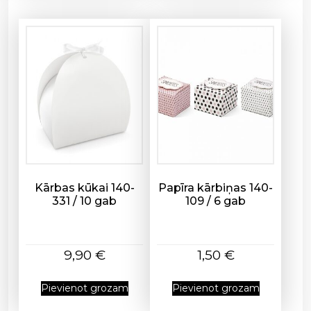
Kārbas kūkai 140-
Papīra kārbiņas 140-
331 / 10 gab
109 / 6 gab
9,90
€
1,50
€
Pievienot grozam
Pievienot grozam