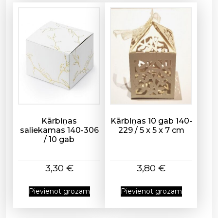
/
2
,
5
m
d
a
u
d
z
u
Kārbiņas
Kārbiņas 10 gab 140-
saliekamas 140-306
229 / 5 x 5 x 7 cm
m
/ 10 gab
s
3,30
€
3,80
€
Pievienot grozam
Pievienot grozam