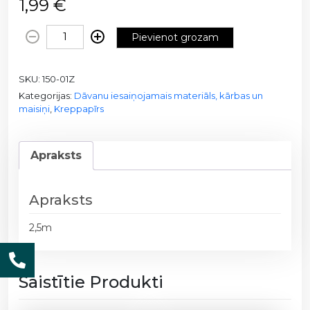
1,99
€
K
Pievienot grozam
r
e
SKU:
150-01Z
p
Kategorijas:
Dāvanu iesaiņojamais materiāls, kārbas un
p
maisiņi
,
Kreppapīrs
a
p
ī
Apraksts
r
s
1
Apraksts
5
2,5m
0
-
0
Saistītie Produkti
1
Z