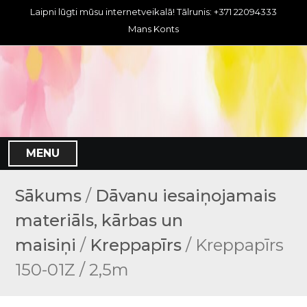
S
Laipni lūgti mūsu internetveikalā! Tālrunis: +371 22094333
k
Mans Konts
i
p
t
o
c
o
n
MENU
t
e
n
Sākums
/
Dāvanu iesaiņojamais
t
materiāls, kārbas un
maisiņi
/
Kreppapīrs
/ Kreppapīrs
150-01Z / 2,5m