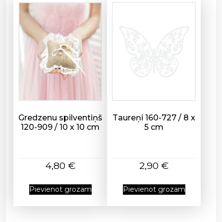
Gredzenu spilventiņš
Taureņi 160-727 / 8 x
120-909 / 10 x 10 cm
5 cm
4,80
€
2,90
€
Pievienot grozam
Pievienot grozam