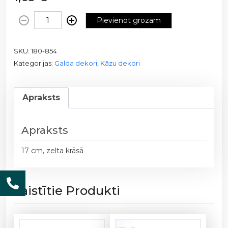
K
Pievienot grozam
ū
k
SKU:
180-854
a
Kategorijas:
Galda dekori
,
Kāzu dekori
s
d
e
Apraksts
k
o
r
Apraksts
s
L
17 cm, zelta krāsā
o
v
e
Saistītie Produkti
1
8
0