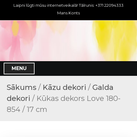
S
Laipni lūgti mūsu internetveikalā! Tālrunis: +371 22094333
k
Mans Konts
i
p
t
o
c
o
n
MENU
t
e
n
Sākums
/
Kāzu dekori
/
Galda
t
dekori
/ Kūkas dekors Love 180-
854 / 17 cm