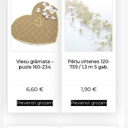
-
8
5
4
/
1
7
c
m
Viesu grāmata –
Pērļu virtenes 120-
d
puzle 160-234
759 / 1,3 m 5 gab.
a
u
d
6,60
€
1,90
€
z
u
Pievienot grozam
Pievienot grozam
m
s