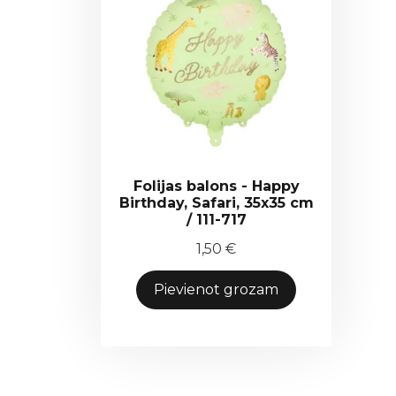
Folijas balons - Happy
Birthday, Safari, 35x35 cm
/ 111-717
1,50
€
Pievienot grozam