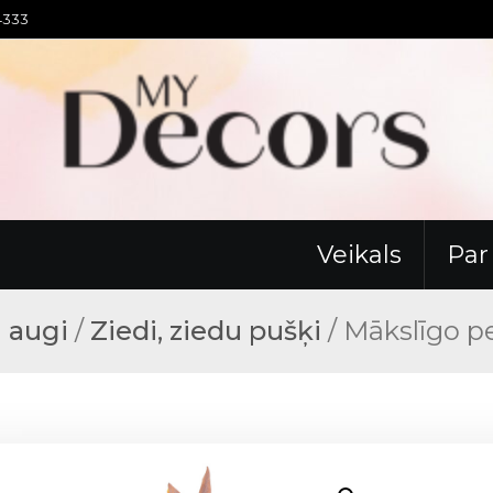
94333
Veikals
Pa
n augi
/
Ziedi, ziedu pušķi
/ Mākslīgo p