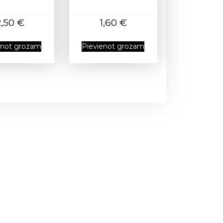
2,50
€
1,60
€
enot grozam
Pievienot grozam