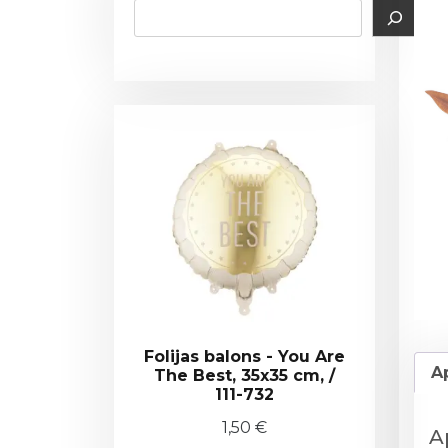
Folijas balons - You Are
A
The Best, 35x35 cm, /
111-732
1,50
€
A