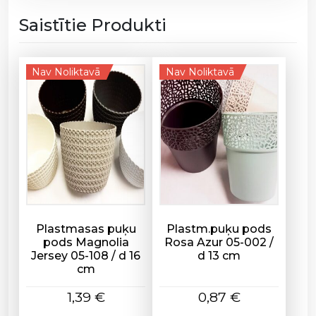
/
Saistītie Produkti
1
9
0
Nav Noliktavā
Nav Noliktavā
-
1
0
9
/
h
3
0
,
5
Plastmasas puķu
Plastm.puķu pods
pods Magnolia
Rosa Azur 05-002 /
c
Jersey 05-108 / d 16
d 13 cm
m
cm
d
a
1,39
€
0,87
€
u