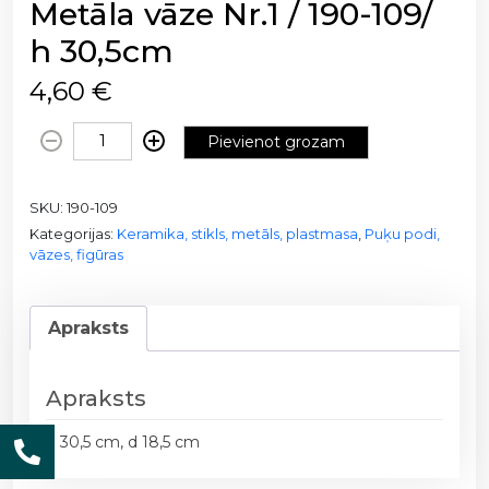
Metāla vāze Nr.1 / 190-109/
h 30,5cm
4,60
€
M
Pievienot grozam
e
t
SKU:
190-109
ā
Kategorijas:
Keramika, stikls, metāls, plastmasa
,
Puķu podi,
l
vāzes, figūras
a
v
ā
Apraksts
z
e
N
Apraksts
r
h 30,5 cm, d 18,5 cm
.
1