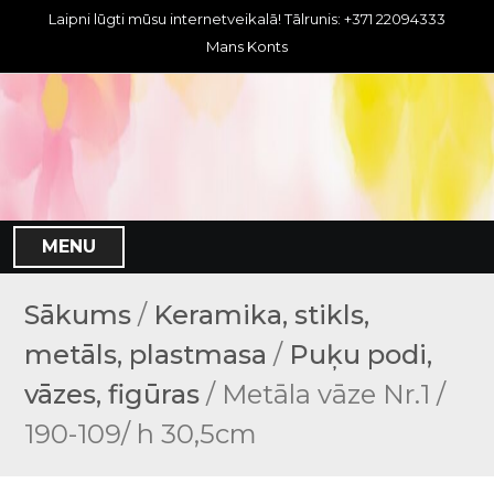
S
Laipni lūgti mūsu internetveikalā! Tālrunis: +371 22094333
k
Mans Konts
i
p
t
o
c
o
n
MENU
t
e
n
Sākums
/
Keramika, stikls,
t
metāls, plastmasa
/
Puķu podi,
vāzes, figūras
/ Metāla vāze Nr.1 /
190-109/ h 30,5cm