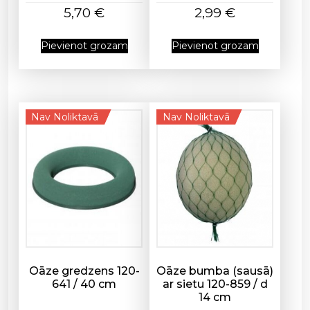
d
5,70
€
2,99
€
9
c
Pievienot grozam
Pievienot grozam
m
d
a
u
Nav Noliktavā
Nav Noliktavā
d
z
u
m
s
Oāze gredzens 120-
Oāze bumba (sausā)
641 / 40 cm
ar sietu 120-859 / d
14 cm