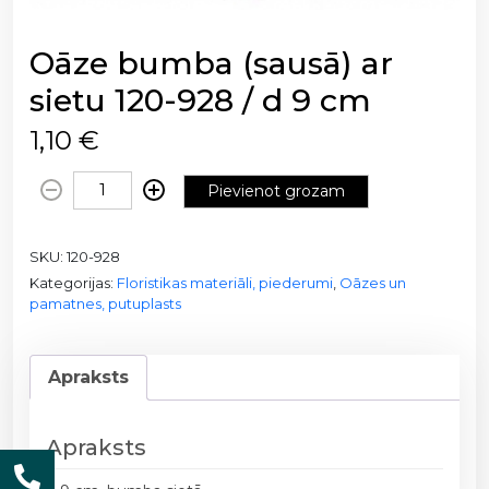
Oāze bumba (sausā) ar
sietu 120-928 / d 9 cm
1,10
€
O
Pievienot grozam
ā
z
SKU:
120-928
e
Kategorijas:
Floristikas materiāli, piederumi
,
Oāzes un
b
pamatnes, putuplasts
u
m
b
Apraksts
a
(
s
Apraksts
a