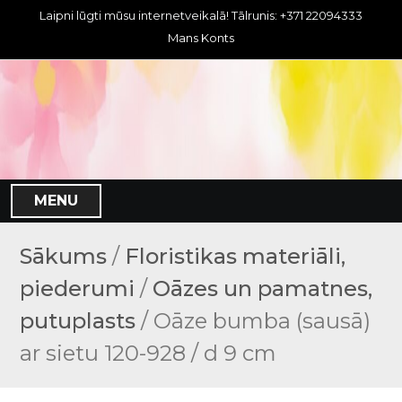
S
Laipni lūgti mūsu internetveikalā! Tālrunis: +371 22094333
k
Mans Konts
i
p
t
o
c
o
n
MENU
t
e
n
Sākums
/
Floristikas materiāli,
t
piederumi
/
Oāzes un pamatnes,
putuplasts
/ Oāze bumba (sausā)
ar sietu 120-928 / d 9 cm