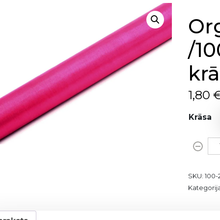
Org
/10
krā
1,80
Krāsa
O
r
g
SKU:
100-
a
Kategorij
n
z
a