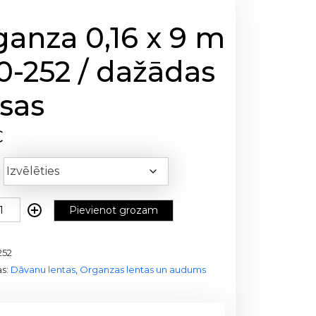
anza 0,16 x 9 m
0-252 / dažādas
sas
€
Pievienot grozam
252
as:
Dāvanu lentas
,
Organzas lentas un audums