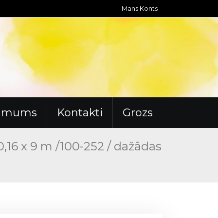
Mans Konts
r mums
Kontakti
Grozs
,16 x 9 m /100-252 / dažādas