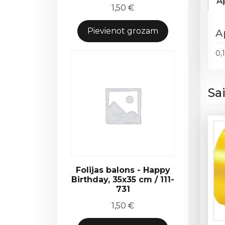
A
1,50
€
Pievienot grozam
A
0,
Sa
Folijas balons - Happy
Birthday, 35x35 cm / 111-
731
1,50
€