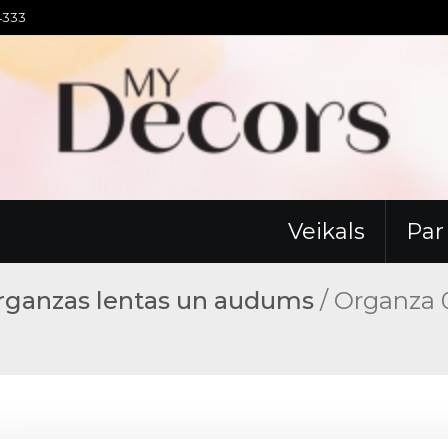
94333
Veikals
Pa
rganzas lentas un audums
/ Organza 0