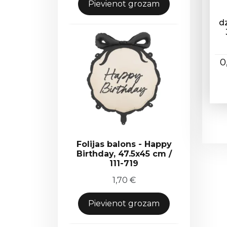
Pievienot grozam
d
0
Folijas balons - Happy
Birthday, 47.5x45 cm /
111-719
1,70
€
Pievienot grozam