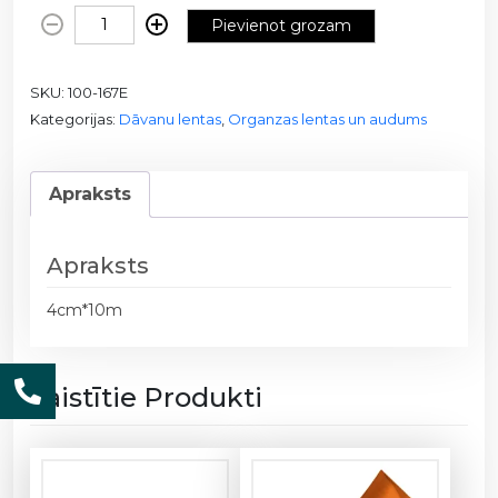
O
Pievienot grozam
r
g
SKU:
100-167E
a
Kategorijas:
Dāvanu lentas
,
Organzas lentas un audums
n
z
a
Apraksts
s
l
e
Apraksts
n
t
4cm*10m
a
1
0
Saistītie Produkti
0
-
1
6