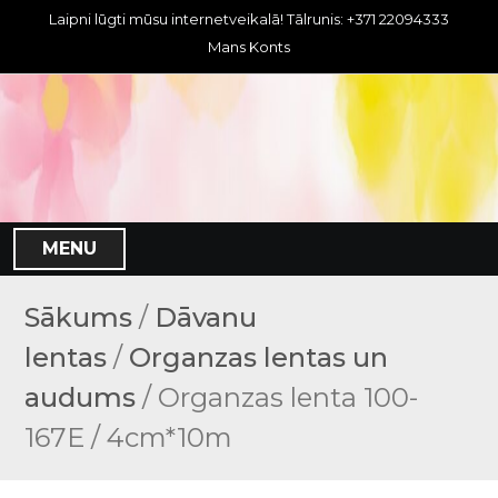
S
Laipni lūgti mūsu internetveikalā! Tālrunis: +371 22094333
k
Mans Konts
i
p
t
o
c
o
n
MENU
t
e
n
Sākums
/
Dāvanu
t
lentas
/
Organzas lentas un
audums
/ Organzas lenta 100-
167E / 4cm*10m