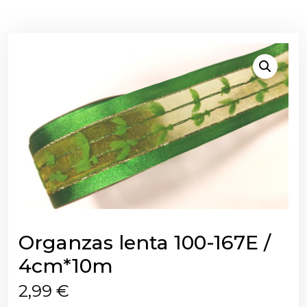
Organzas lenta 100-167E /
4cm*10m
2,99
€